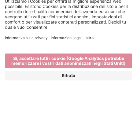
I musei di Bressanone
L‘ALTO ADIGE È CULTURA
Bressanone offre numerosi siti di interesse storico e