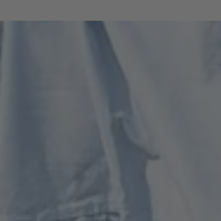
saranno le esigenze future della
destinazione. La tutela della natura e del
paesaggio, l'attenzione alla qualità
piuttosto che alla quantità del turismo e il
miglioramento dei flussi di traffico sono le
principali priorità.