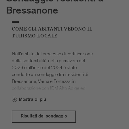
Bressanone
COME GLI ABITANTI VEDONO IL
TURISMO LOCALE
Nell'ambito del processo di certificazione
della sostenibilità, nella primavera del
2023 e all'inizio del 2024 è stato
condotto un sondaggio tra i residenti di
Bressanone, Varna e Fortezza, in
collaborazione con IDM Alto Adige ed
Eurac Research. L'obiettivo dell'indagine
Mostra di più
era quello di conoscere le aspettative, la
soddisfazione e le preoccupazioni degli
intervistati in merito al turismo. È stato
Risultati del sondaggio
inoltre chiesto alla popolazione quali