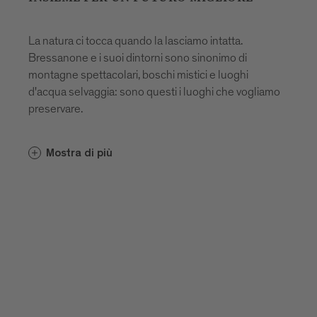
La natura ci tocca quando la lasciamo intatta.
Bressanone e i suoi dintorni sono sinonimo di
montagne spettacolari, boschi mistici e luoghi
d'acqua selvaggia: sono questi i luoghi che vogliamo
preservare.
La sostenibilità non è più una questione di
Mostra di più
esclusività, ma è diventata la norma. La politica, le
imprese e le consumatrici e i consumatori hanno
capito che ognuno deve dare il proprio contributo e
utilizzare le risorse in modo responsabile. Poiché un
posizionamento costantemente praticato nell'area
della sostenibilità si adatta perfettamente a
Bressanone Turismo, è un tema fondamentale per
la nostra strategia.