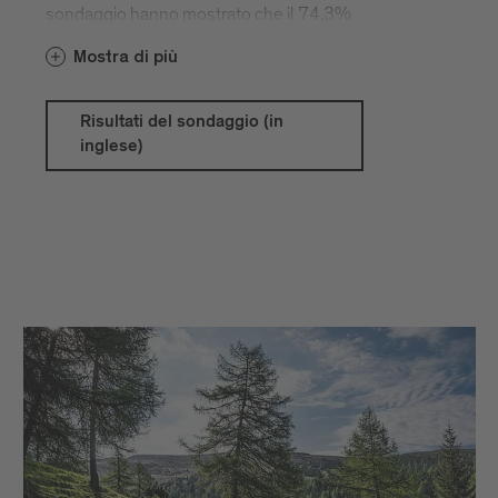
sondaggio hanno mostrato che il 74,3%
degli intervistati ha scelto la propria auto
Mostra di più
come mezzo di trasporto preferito per
raggiungere Bressanone e dintorni. Nella
stessa Bressanone, circa il 48% degli
Risultati del sondaggio (in
ospiti continua a utilizzare l'auto, mentre il
inglese)
37,1% ricorre ai mezzi pubblici. La nostra
carta vantaggi è conosciuta dall'85% dei
partecipanti e il 28% la utilizza
quotidianamente. La soddisfazione per il
rapporto qualità-prezzo di alloggi,
ristorazione, shopping e attività a
Bressanone è elevata. I motivi principali
della visita sono la bellezza della natura, il
tempo trascorso con la famiglia e gli amici,
la cucina regionale e la sensazione di
familiarità.