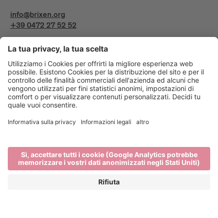
info@brixen.org
+39 0472 27 52 52
Info & Service
Bressanone Turismo viene sostenuto da: