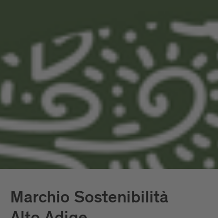
metodi, le procedure e i tempi della
revisione per garantire indipendenza e
credibilità. I revisori esterni di
Vireo
hanno
esaminato il nostro rapporto di
sostenibilità e verificheranno
annualmente i nostri progressi.
A Bressanone e dintorni lavoriamo con
coerenza e impegno sul tema della
sostenibilità e siamo una delle poche
regioni in Italia con la certificazione di
sostenibilità GSTC.
Marchio Sostenibilità