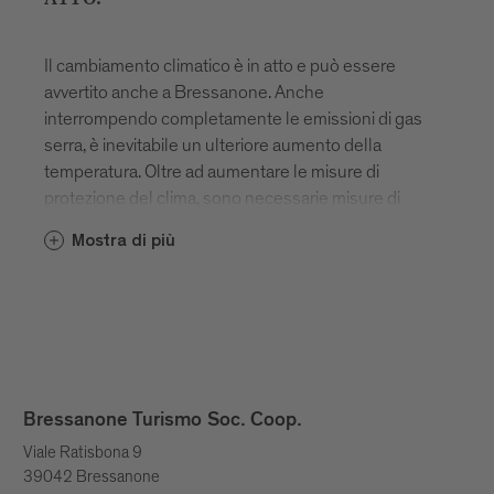
Il cambiamento climatico è in atto e può essere
avvertito anche a Bressanone. Anche
interrompendo completamente le emissioni di gas
serra, è inevitabile un ulteriore aumento della
temperatura. Oltre ad aumentare le misure di
protezione del clima, sono necessarie misure di
adattamento alle conseguenze del cambiamento
Mostra di più
climatico che non possono più essere evitate. I mesi
primaverili e autunnali diventeranno più caldi e
un'ampia escursione primaverile potrebbe essere
possibile già all'inizio di marzo. Anche i mesi estivi
diventeranno più caldi e le escursioni in vetta
dovranno essere rimandate al mattino presto. Noi di
Bressanone Turismo teniamo conto di questo
Bressanone Turismo Soc. Coop.
cambiamento nello sviluppo dei nostri prodotti, in
Viale Ratisbona 9
modo da garantire comunque esperienze uniche a
39042 Bressanone
Bressanone e dintorni.