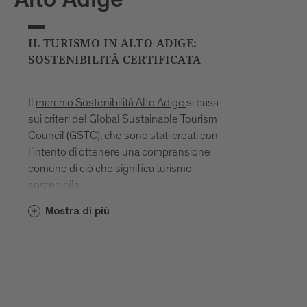
Alto Adige
IL TURISMO IN ALTO ADIGE:
SOSTENIBILITÀ CERTIFICATA
Il
marchio Sostenibilità Alto Adige
si basa
sui criteri del Global Sustainable Tourism
Council (GSTC), che sono stati creati con
l’intento di ottenere una comprensione
comune di ciò che significa turismo
sostenibile.
I criteri GSTC prevedono un approccio
Mostra di più
integrato che include quattro principali
obiettivi:
gestione sostenibile
massimizzazione dei benefici sociali ed
economici