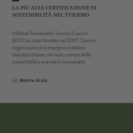
LA PIÙ ALTA CERTIFICAZIONE DI
SOSTENIBILITÀ NEL TURISMO
Il Global Sustainable Tourism Council
(GSTC) è stato fondato nel 2007. Questa
organizzazione si impegna a stabilire
standard di base nel vasto campo della
sostenibilità e a renderli comparabili.
I criteri del GSTC sono suddivisi nei
Mostra di più
seguenti quattro elementi fondamentali:
Management
Socio-economia
Cultura
Ecologia
Il processo di certificazione stabilisce i