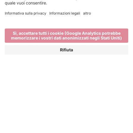
Chi siamo
Home
Chi siamo
BRESSANONE TURISMO
Una città circondata da montagne. Stile urbano con
aria di montagna. E una cucina alpina con un tocco
mediterraneo. Vale la pena visitare Bressanone. Ma