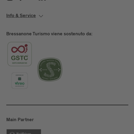
dotazioni, prezzi, posizione, recapiti e altri servizi. Se
disponibili, vengono descritti anche i servizi di
Info & Service
ristorazione, le sale per eventi, le offerte per il tempo
libero o i servizi aggiuntivi come i parcheggi.
Bressanone Turismo viene sostenuto da:
1.2 Funzioni generali del sito web
Il sito web offre agli utenti la possibilità di informarsi
sull'offerta dell'hotel o della struttura e di
contattarla. A seconda dell'implementazione
tecnica, possono essere fornite anche funzioni per
la richiesta di prenotazione, la prenotazione o la
selezione di servizi aggiuntivi. Inoltre, possono
essere disponibili informazioni su orari di check-in e
check-out, arrivo, servizi speciali o possibilità di
parcheggio. Elementi interattivi come moduli,
gallerie di immagini, mappe o visualizzazioni del
Main Partner
calendario ne facilitano l'utilizzo.