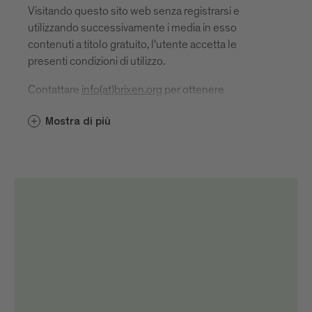
Visitando questo sito web senza registrarsi e
utilizzando successivamente i media in esso
contenuti a titolo gratuito, l'utente accetta le
presenti condizioni di utilizzo.
Contattare
info(at)brixen.org
per ottenere
l'autorizzazione all'uso.
Mostra di più
In caso di pubblicazione o utilizzo, il riferimento alla
fonte e la designazione dell'autore devono essere
indicati come segue: "Brixen Tourismus/Nome e
cognome autore".
Si trova
direttamente, cioè sotto o accanto al rispettivo
supporto
nell'imprinting
sui canali di social media direttamente nel post