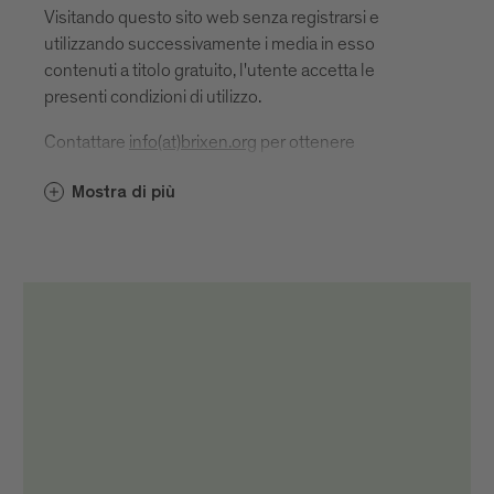
Visitando questo sito web senza registrarsi e
utilizzando successivamente i media in esso
contenuti a titolo gratuito, l'utente accetta le
presenti condizioni di utilizzo.
Contattare
info(at)brixen.org
per ottenere
l'autorizzazione all'uso.
Mostra di più
In caso di pubblicazione o utilizzo, il riferimento alla
fonte e la designazione dell'autore devono essere
indicati come segue: "Brixen Tourismus/Nome e
cognome autore".
Si trova
direttamente, cioè sotto o accanto al rispettivo
supporto
nell'imprinting
sui canali di social media direttamente nel post