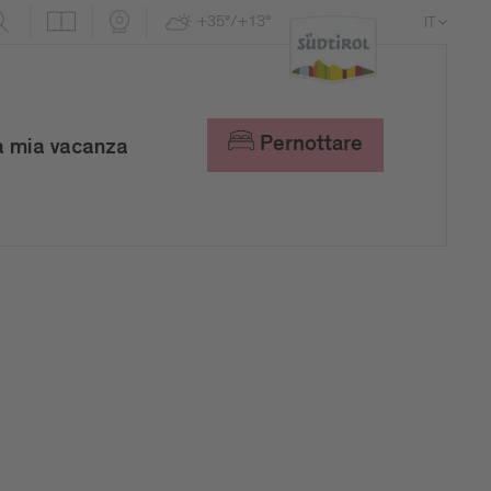
+35°/+13°
IT
DE
EN
Pernottare
a mia vacanza