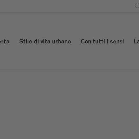
erta
Stile di vita urbano
Con tutti i sensi
L