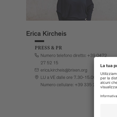
Erica Kircheis
PRESS & PR
Numero telefono diretto: +39 0472
27 52 15
erica.kircheis@brixen.org
LU a VE dalle ore 7.30-15.00
Numero cellulare: +39 335 28 30 62