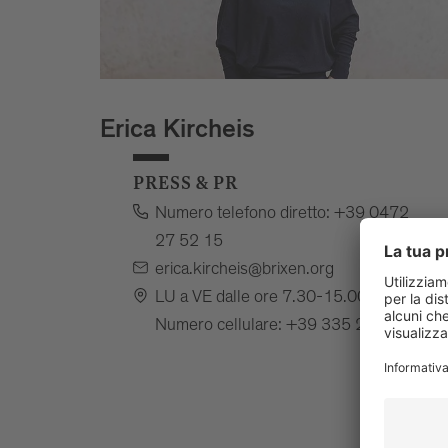
Erica Kircheis
PRESS & PR
Numero telefono diretto: +39 0472
27 52 15
erica.kircheis@brixen.org
LU a VE dalle ore 7.30-15.00
Numero cellulare: +39 335 28 30 62