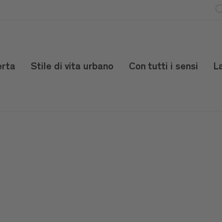
erta
Stile di vita urbano
Con tutti i sensi
L