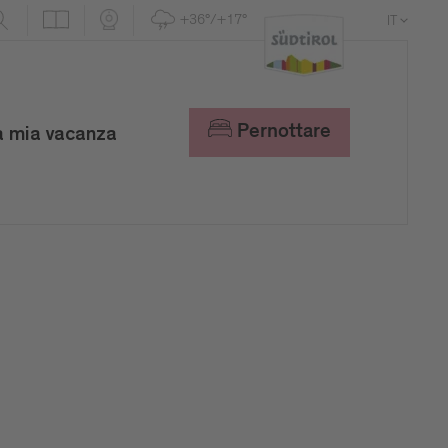
+36°/+17°
IT
DE
EN
Pernottare
a mia vacanza