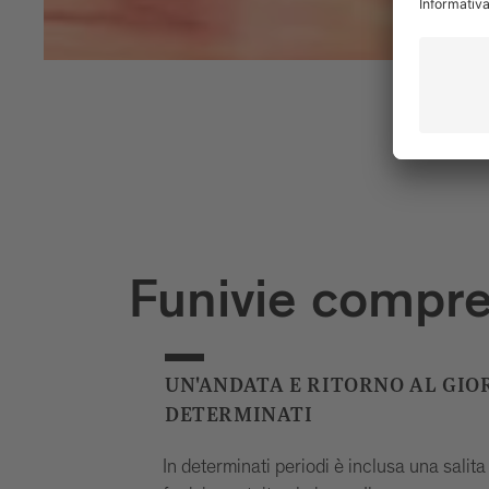
Funivie compr
UN'ANDATA E RITORNO AL GIO
DETERMINATI
In determinati periodi è inclusa una salit