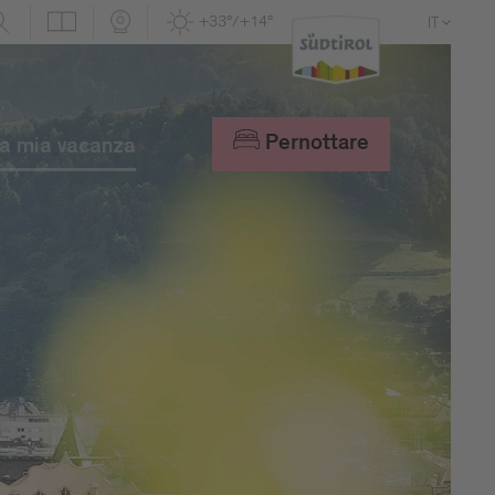
+33°/+14°
IT
DE
EN
Pernottare
a mia vacanza