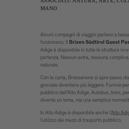
ASSOCIATI: NATURA, ARTE, CUL
MANO
Alcuni compagni di viaggio parlano a bas
funzionano. Il
Brixen Südtirol Guest Pa
Adige è disponibile in tutte le strutture rice
partenza. Nessun extra, nessuna complicaz
naturale.
Con la carta, Bressanone si apre passo do
giornate diventano più leggere. Funivie per 
pubblico dell’Alto Adige. Autobus, treni, per
diventa un tema, ma una semplice normalit
In Alto Adige è disponibile anche l’
Alto Adi
l’utilizzo dei mezzi di trasporto pubblico.