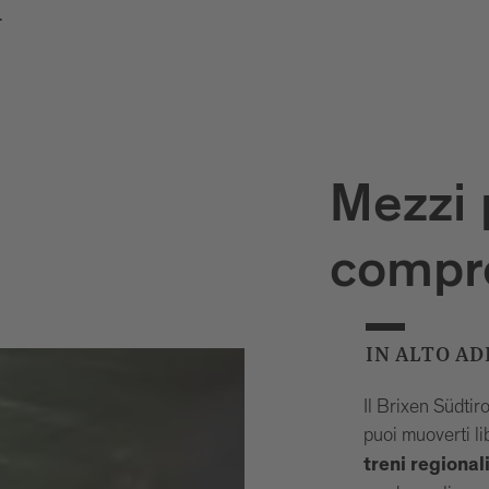
.
Mezzi 
compre
IN ALTO AD
Il Brixen Südti
puoi muoverti li
treni regionali