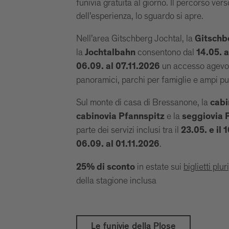
funivia gratuita al giorno. Il percorso vers
dell’esperienza, lo sguardo si apre.
Nell’area Gitschberg Jochtal, la
Gitschb
la
consentono dal
Jochtalbahn
14.05. 
un accesso agevol
06.09. al 07.11.2026
panoramici, parchi per famiglie e ampi pu
Sul monte di casa di Bressanone, la
cabi
e la
cabinovia Pfannspitz
seggiovia
parte dei servizi inclusi tra il
23.05. e il
.
06.09. al 01.11.2026
in estate sui
biglietti plur
25% di sconto
della stagione inclusa
Le funivie della Plose