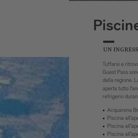
Piscin
UN INGRES
Tuffarsi e ritro
Guest Pass sono 
della regione. 
aperta tutto l’a
refrigerio duran
Acquarena B
Piscina all’ap
Piscina all’ap
Piscina all’ap