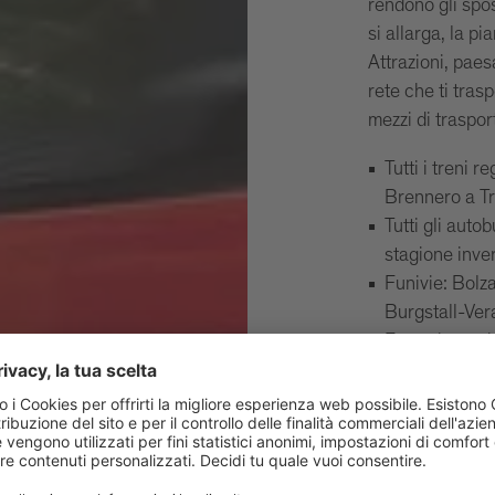
rendono gli spos
si allarga, la p
Attrazioni, paes
rete che ti tras
mezzi di traspor
Tutti i treni r
Brennero a Tr
Tutti gli auto
stagione inve
Funivie: Bolz
Burgstall-Ver
Ferrovie stor
L'Almbus line
è inoltre poss
(PostAuto Schw
Importante: la 