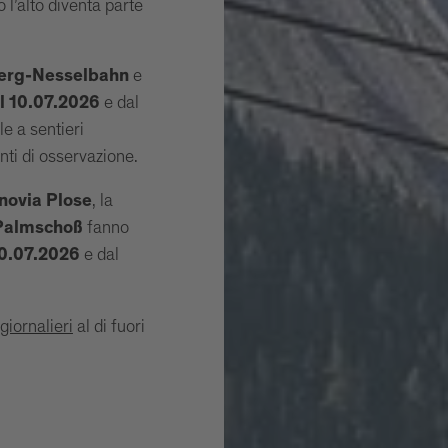
o l’alto diventa parte
e
erg-Nesselbahn
e dal
al 10.07.2026
e a sentieri
nti di osservazione.
, la
novia Plose
fanno
 Palmschoß
e dal
 10.07.2026
igiornalieri
al di fuori