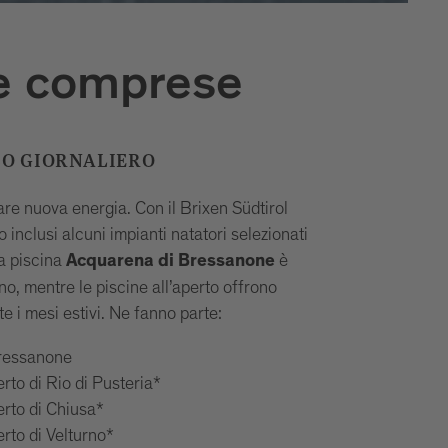
e comprese
SO GIORNALIERO
vare nuova energia. Con il Brixen Südtirol
inclusi alcuni impianti natatori selezionati
La piscina
è
Acquarena di Bressanone
nno, mentre le piscine all’aperto offrono
te i mesi estivi. Ne fanno parte:
ressanone
erto di Rio di Pusteria*
erto di Chiusa*
erto di Velturno*