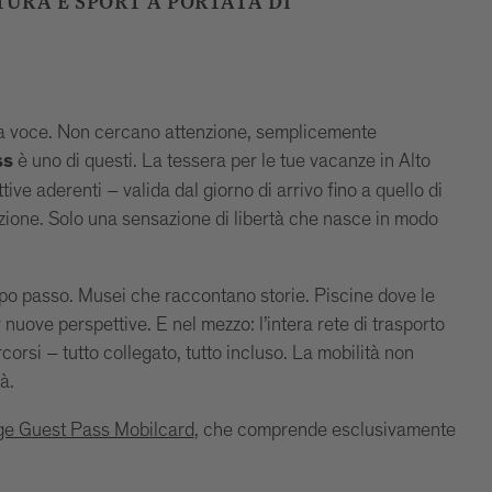
TURA E SPORT A PORTATA DI
sa voce. Non cercano attenzione, semplicemente
è uno di questi. La tessera per le tue vacanze in Alto
ss
ttive aderenti – valida dal giorno di arrivo fino a quello di
ione. Solo una sensazione di libertà che nasce in modo
po passo. Musei che raccontano storie. Piscine dove le
nuove perspettive. E nel mezzo: l’intera rete di trasporto
corsi – tutto collegato, tutto incluso. La mobilità non
à.
ge Guest Pass Mobilcard
, che comprende esclusivamente