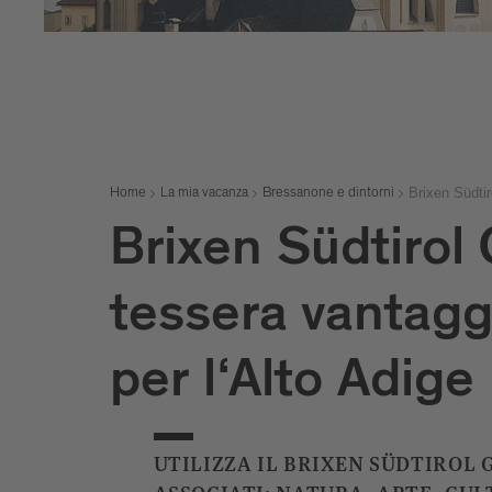
Brixen Südti
Home
La mia vacanza
Bressanone e dintorni
Brixen Südtirol
tessera vantaggi
per l‘Alto Adige
UTILIZZA IL BRIXEN SÜDTIROL 