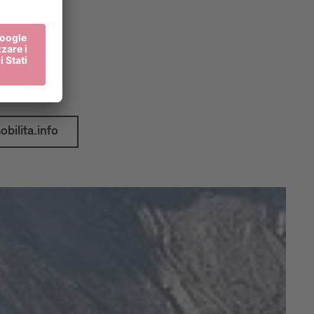
zzi pubblici.
viaggi su:
bilita.info