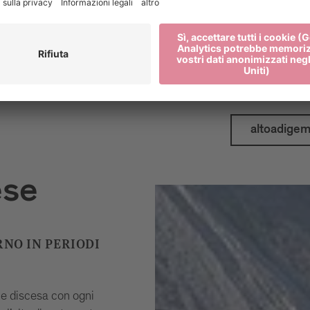
viaggio con i me
Pianifica i tuoi 
altoadigemo
ese
RNO IN PERIODI
a e discesa con ogni