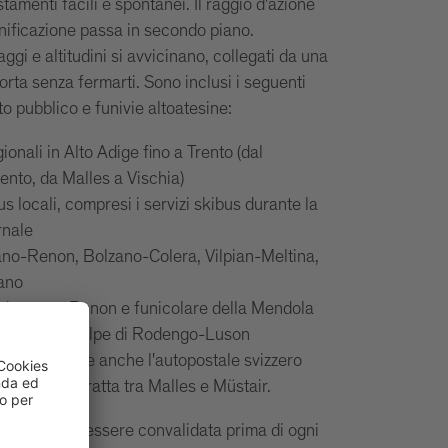
tamenti facili e spontanei. Il raggio d'azione
ianificazione passa in secondo piano.
aggi e altitudini si avvicinano, collegati da una
porta senza fermarti. Sono inclusi i seguenti
to pubblico e funivie altoatesine:
egionali in Alto Adige fino a Trento (dal
ento, da Malles a Vischia)
bus locali, compresi i servizi skibus durante la
rnale
ano-Renon, Bolzano-Colera, Vilpian-Meltina,
ano
iche: tram Renon e funicolare della Mendola
a 415 per l'Alpe di Rodengo-Luson
ibile utilizzare anche l'autopostale svizzero
eiz) sulla tratta tra Malles e Müstair.
tessera deve essere convalidata prima di ogni