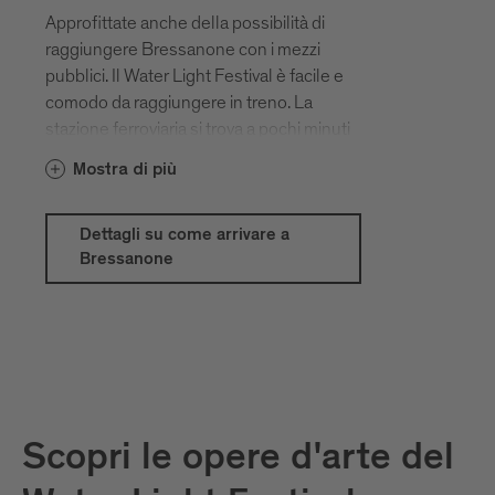
Approfittate anche della possibilità di
raggiungere Bressanone con i mezzi
pubblici. Il Water Light Festival è facile e
comodo da raggiungere in treno. La
stazione ferroviaria si trova a pochi minuti
a piedi dal centro storico. Informazioni in
Mostra di più
base al paese d'origine:
www.megliointreno.it
Dettagli su come arrivare a
www.bahn.com
Bressanone
www.oebb.at
www.sbb.ch
www.trenitalia.it
www.italotreno.it
Grazie ai vantaggi della BrixenCard e al
buon funzionamento del sistema di
Scopri le opere d'arte del
mobilità locale, anche l'utilizzo dei mezzi
pubblici a Bressanone e dintorni e in Alto