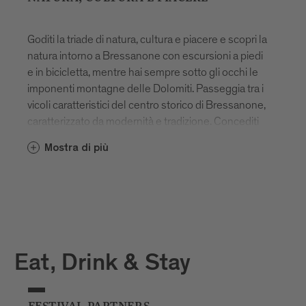
Goditi la triade di natura, cultura e piacere e scopri la
natura intorno a Bressanone con escursioni a piedi
e in bicicletta, mentre hai sempre sotto gli occhi le
imponenti montagne delle Dolomiti. Passeggia tra i
vicoli caratteristici del centro storico di Bressanone,
caratterizzato da modernità e tradizione. Concediti
una pausa in uno dei tanti bar e ristoranti unici e
Mostra di più
impara a conoscere e amare l'ospitalità altoatesina
con un bicchiere di vino bianco locale.
Vuoi scoprire di più? Ti aspettiamo!
Eat, Drink & Stay