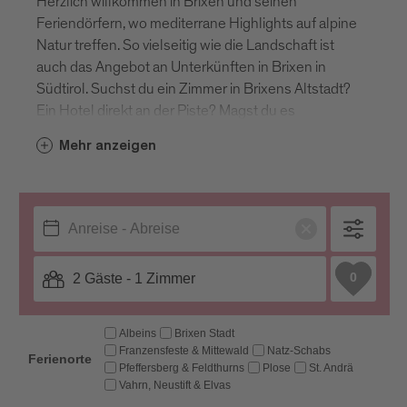
Herzlich willkommen in Brixen und seinen
Feriendörfern, wo mediterrane Highlights auf alpine
Natur treffen. So vielseitig wie die Landschaft ist
auch das Angebot an Unterkünften in Brixen in
Südtirol. Suchst du ein Zimmer in Brixens Altstadt?
Ein Hotel direkt an der Piste? Magst du es
bodenständig und naturverbunden auf einem
Mehr anzeigen
Bauernhof? Oder schätzt du die individuelle Freiheit
einer Ferienwohnung? In Brixen stehen dir alle
Türen offen. Die Pensionen, Garnis,
Ferienwohnungen und Hotels in Brixen in Südtirol
bieten ein angenehmes Urlaubszuhause. Gib deine
Reisedaten ein und du siehst alle freien
Unterkünfte in Südtirols ältester Stadt auf einen
Blick.