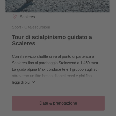
Scaleres
Sport - Gite/escursioni
Tour di scialpinismo guidato a
Scaleres
Con il servizio shuttle si va al punto di partenza a
Scaleres fino al parcheggio Steinwend a 1.450 metri.
La guida alpina Max conduce te e il gruppo sugli sci
attraverso un fitto bosco di abeti rossi e pini fino
all'Hochalm. Lì la valle diventa un po' più ampia. Lungo
leggi di più
i pendii morenici si passa sotto la Lorenzischarte. Su
questo altopiano, la vista si apre sulle montagne
circostanti, Lorenzispitze, Plankenhorn e la
Date & prenotazione
destinazione Gaishorn. Lo sprint finale avviene su un
ripido pendio fino alla vetta a 2.414 metri. In lungo e in