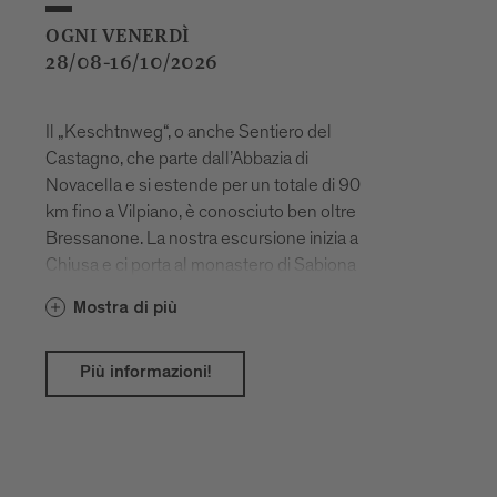
OGNI VENERDÌ
28/08-16/10/2026
Il „Keschtnweg“, o anche Sentiero del
Castagno, che parte dall’Abbazia di
Novacella e si estende per un totale di 90
km fino a Vilpiano, è conosciuto ben oltre
Bressanone. La nostra escursione inizia a
Chiusa e ci porta al monastero di Sabiona
e poi ancora lungo il Sentiero del
Mostra di più
Castagno fino a Velturno.
Più informazioni!