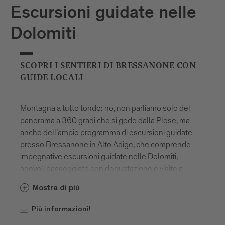
Escursioni guidate nelle
Dolomiti
SCOPRI I SENTIERI DI BRESSANONE CON
GUIDE LOCALI
Montagna a tutto tondo: no, non parliamo solo del
panorama a 360 gradi che si gode dalla Plose, ma
anche dell’ampio programma di escursioni guidate
presso Bressanone in Alto Adige, che comprende
impegnative escursioni guidate nelle Dolomiti,
agevoli passeggiate con degustazione e visite a
luoghi carichi di mistero ed energia. Vale davvero la
Mostra di più
pena di approfittarne, anche perché alcune
esperienze ti saranno offerte in esclusiva, tutto
Più informazioni!
l’anno! Ti accompagneranno guide locali esperte