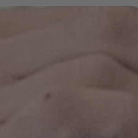
che hanno fatto della loro passione per
l’escursionismo una professione e conoscono i più
belli sentieri intorno a Bressanone.