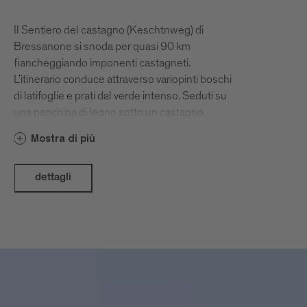
Il Sentiero del castagno (Keschtnweg) di
Bressanone si snoda per quasi 90 km
fiancheggiando imponenti castagneti.
L’itinerario conduce attraverso variopinti boschi
di latifoglie e prati dal verde intenso. Seduti su
una panchina di legno sotto un castagno
secolare, la vista spazia sulla conca di
Mostra di più
Bressanone. Le numerose osterie contadine
(Buschenschank) lungo il sentiero invitano a
scoprire la tradizione del Törggelen, tipica
dettagli
dell’Alto Adige in ottobre e novembre.