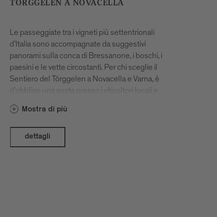
TÖRGGELEN A NOVACELLA
Le passeggiate tra i vigneti più settentrionali
d’Italia sono accompagnate da suggestivi
panorami sulla conca di Bressanone, i boschi, i
paesini e le vette circostanti. Per chi sceglie il
Sentiero del Törggelen a Novacella e Varna, è
d’obbligo una sosta presso i viticoltori locali e
la cantina dell’Abbazia di Novacella. Nelle
Mostra di più
Stube e nelle cantine dei vignaioli il tempo
scorre piacevolmente, tra castagne arrosto,
calici di ottimo vino dell’Alto Adige e
dettagli
chiacchierate sulla viticoltura regionale. Il
nostro consiglio: partite presto per godere
appieno del variopinto paesaggio autunnale e
conoscere più da vicino i produttori e i vini del
territorio.