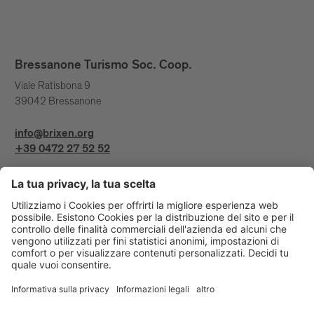
Bressanone Turismo Soc. Coop.
Viale Ratisbona 9
39042 Bressanone
info@brixen.org
+39 0472 27 52 52
Info & Service
Bressanone Turismo viene sostenuto da: