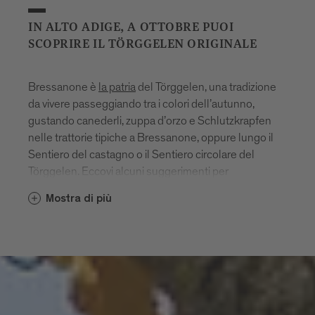
IN ALTO ADIGE, A OTTOBRE PUOI
SCOPRIRE IL TÖRGGELEN ORIGINALE
Bressanone è
la patria
del Törggelen, una tradizione
da vivere passeggiando tra i colori dell’autunno,
gustando canederli, zuppa d’orzo e Schlutzkrapfen
nelle trattorie tipiche a Bressanone, oppure lungo il
Sentiero del castagno o il Sentiero circolare del
Törggelen. Eccovi alcuni suggerimenti per
un’escursione autunnale.
Mostra di più