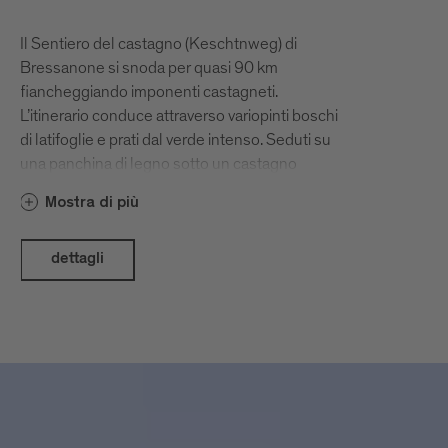
Il Sentiero del castagno (Keschtnweg) di
Bressanone si snoda per quasi 90 km
fiancheggiando imponenti castagneti.
L’itinerario conduce attraverso variopinti boschi
di latifoglie e prati dal verde intenso. Seduti su
una panchina di legno sotto un castagno
secolare, la vista spazia sulla conca di
Mostra di più
Bressanone. Le numerose osterie contadine
(Buschenschank) lungo il sentiero invitano a
scoprire la tradizione del Törggelen, tipica
dettagli
dell’Alto Adige in ottobre e novembre.