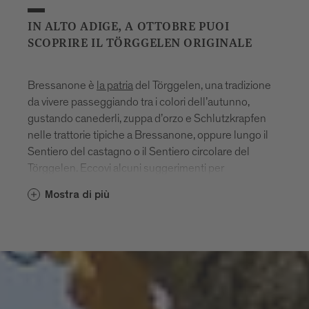
IN ALTO ADIGE, A OTTOBRE PUOI
SCOPRIRE IL TÖRGGELEN ORIGINALE
Bressanone è
la patria
del Törggelen, una tradizione
da vivere passeggiando tra i colori dell’autunno,
gustando canederli, zuppa d’orzo e Schlutzkrapfen
nelle trattorie tipiche a Bressanone, oppure lungo il
Sentiero del castagno o il Sentiero circolare del
Törggelen. Eccovi alcuni suggerimenti per
un’escursione autunnale.
Mostra di più