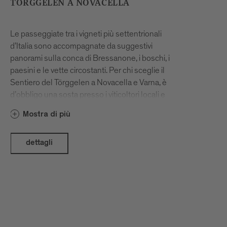
TÖRGGELEN A NOVACELLA
Le passeggiate tra i vigneti più settentrionali
d’Italia sono accompagnate da suggestivi
panorami sulla conca di Bressanone, i boschi, i
paesini e le vette circostanti. Per chi sceglie il
Sentiero del Törggelen a Novacella e Varna, è
d’obbligo una sosta presso i viticoltori locali e
la cantina dell’Abbazia di Novacella. Nelle
Mostra di più
Stube e nelle cantine dei vignaioli il tempo
scorre piacevolmente, tra castagne arrosto,
calici di ottimo vino dell’Alto Adige e
dettagli
chiacchierate sulla viticoltura regionale. Il
nostro consiglio: partite presto per godere
appieno del variopinto paesaggio autunnale e
conoscere più da vicino i produttori e i vini del
territorio.