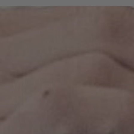
che hanno fatto della loro passione per
l’escursionismo una professione e conoscono i più
belli sentieri intorno a Bressanone.