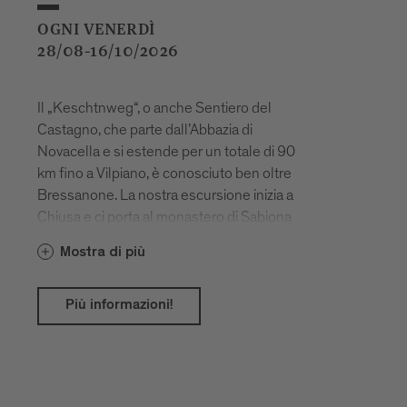
OGNI VENERDÌ
28/08-16/10/2026
Il „Keschtnweg“, o anche Sentiero del
Castagno, che parte dall’Abbazia di
Novacella e si estende per un totale di 90
km fino a Vilpiano, è conosciuto ben oltre
Bressanone. La nostra escursione inizia a
Chiusa e ci porta al monastero di Sabiona
e poi ancora lungo il Sentiero del
Mostra di più
Castagno fino a Velturno.
Più informazioni!