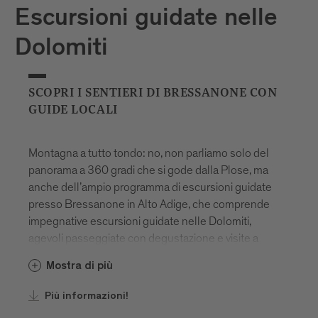
Escursioni guidate nelle
Dolomiti
SCOPRI I SENTIERI DI BRESSANONE CON
GUIDE LOCALI
Montagna a tutto tondo: no, non parliamo solo del
panorama a 360 gradi che si gode dalla Plose, ma
anche dell’ampio programma di escursioni guidate
presso Bressanone in Alto Adige, che comprende
impegnative escursioni guidate nelle Dolomiti,
agevoli passeggiate con degustazione e visite a
luoghi carichi di mistero ed energia. Vale davvero la
Mostra di più
pena di approfittarne, anche perché alcune
esperienze ti saranno offerte in esclusiva, tutto
Più informazioni!
l’anno! Ti accompagneranno guide locali esperte