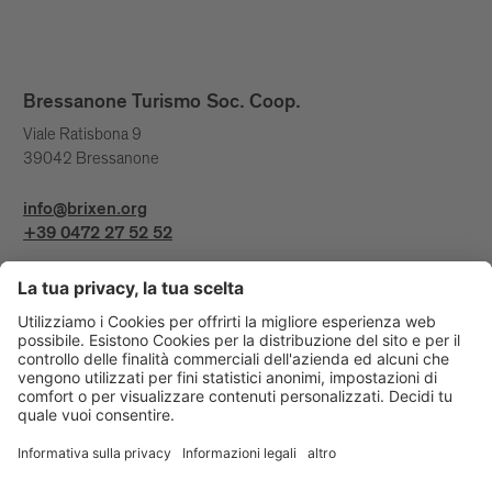
Bressanone Turismo Soc. Coop.
Viale Ratisbona 9
39042 Bressanone
info@brixen.org
+39 0472 27 52 52
Info & Service
Bressanone Turismo viene sostenuto da: