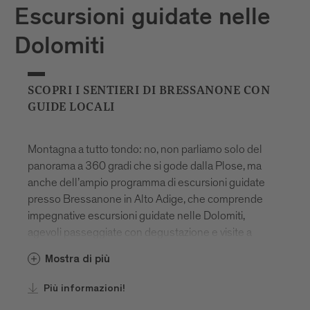
Escursioni guidate nelle
Dolomiti
SCOPRI I SENTIERI DI BRESSANONE CON
GUIDE LOCALI
Montagna a tutto tondo: no, non parliamo solo del
panorama a 360 gradi che si gode dalla Plose, ma
anche dell’ampio programma di escursioni guidate
presso Bressanone in Alto Adige, che comprende
impegnative escursioni guidate nelle Dolomiti,
agevoli passeggiate con degustazione e visite a
luoghi carichi di mistero ed energia. Vale davvero la
Mostra di più
pena di approfittarne, anche perché alcune
esperienze ti saranno offerte in esclusiva, tutto
Più informazioni!
l’anno! Ti accompagneranno guide locali esperte