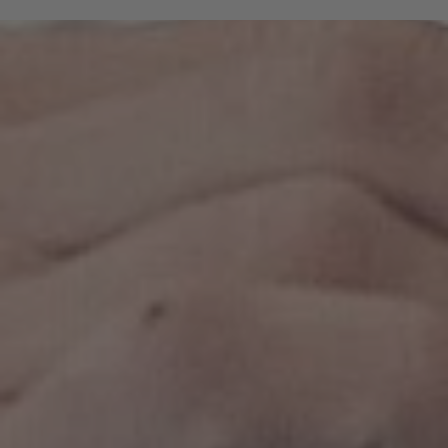
che hanno fatto della loro passione per
l’escursionismo una professione e conoscono i più
belli sentieri intorno a Bressanone.