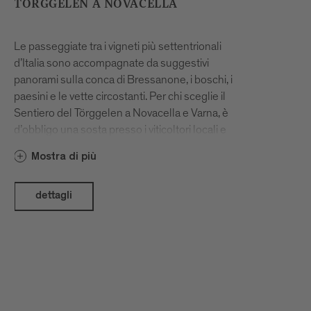
TÖRGGELEN A NOVACELLA
Le passeggiate tra i vigneti più settentrionali
d’Italia sono accompagnate da suggestivi
panorami sulla conca di Bressanone, i boschi, i
paesini e le vette circostanti. Per chi sceglie il
Sentiero del Törggelen a Novacella e Varna, è
d’obbligo una sosta presso i viticoltori locali e
la cantina dell’Abbazia di Novacella. Nelle
Mostra di più
Stube e nelle cantine dei vignaioli il tempo
scorre piacevolmente, tra castagne arrosto,
calici di ottimo vino dell’Alto Adige e
dettagli
chiacchierate sulla viticoltura regionale. Il
nostro consiglio: partite presto per godere
appieno del variopinto paesaggio autunnale e
conoscere più da vicino i produttori e i vini del
territorio.