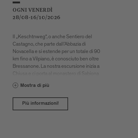
OGNI VENERDÌ
28/08-16/10/2026
Il „Keschtnweg“, o anche Sentiero del
Castagno, che parte dall’Abbazia di
Novacella e si estende per un totale di 90
km fino a Vilpiano, è conosciuto ben oltre
Bressanone. La nostra escursione inizia a
Chiusa e ci porta al monastero di Sabiona
e poi ancora lungo il Sentiero del
Mostra di più
Castagno fino a Velturno.
Più informazioni!