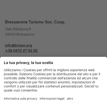
Bressanone Turismo Soc. Coop.
Viale Ratisbona 9
39042 Bressanone
info@brixen.org
+39 0472 27 52 52
Info & Service
Bressanone Turismo viene sostenuto da: