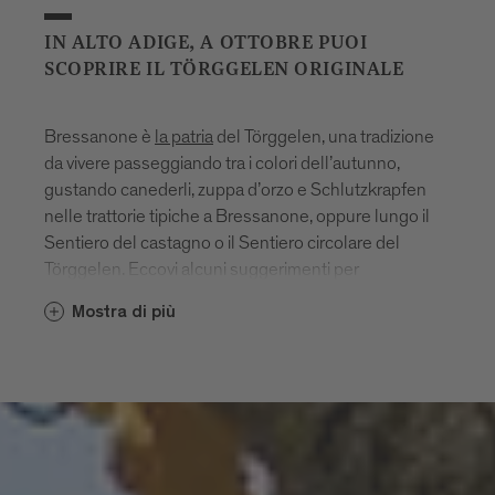
IN ALTO ADIGE, A OTTOBRE PUOI
SCOPRIRE IL TÖRGGELEN ORIGINALE
Bressanone è
la patria
del Törggelen, una tradizione
da vivere passeggiando tra i colori dell’autunno,
gustando canederli, zuppa d’orzo e Schlutzkrapfen
nelle trattorie tipiche a Bressanone, oppure lungo il
Sentiero del castagno o il Sentiero circolare del
Törggelen. Eccovi alcuni suggerimenti per
un’escursione autunnale.
Mostra di più