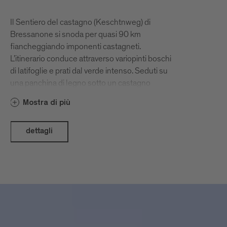
Il Sentiero del castagno (Keschtnweg) di
Bressanone si snoda per quasi 90 km
fiancheggiando imponenti castagneti.
L’itinerario conduce attraverso variopinti boschi
di latifoglie e prati dal verde intenso. Seduti su
una panchina di legno sotto un castagno
secolare, la vista spazia sulla conca di
Mostra di più
Bressanone. Le numerose osterie contadine
(Buschenschank) lungo il sentiero invitano a
scoprire la tradizione del Törggelen, tipica
dettagli
dell’Alto Adige in ottobre e novembre.