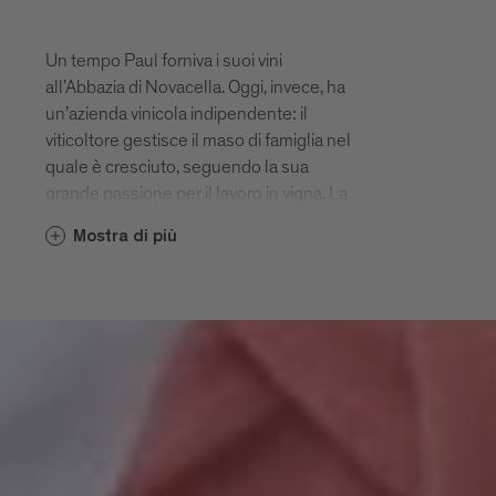
Un tempo Paul forniva i suoi vini
all’Abbazia di Novacella. Oggi, invece, ha
un’azienda vinicola indipendente: il
viticoltore gestisce il maso di famiglia nel
quale è cresciuto, seguendo la sua
grande passione per il lavoro in vigna. La
sua filosofia? Ogni bottiglia ci parla
Mostra di più
dell’origine del vino e del terreno da cui
proviene: il vino di Bressanone, un vero
vino di carattere, nasce solo grazie alle
migliori condizioni.
www.griesserhof.it