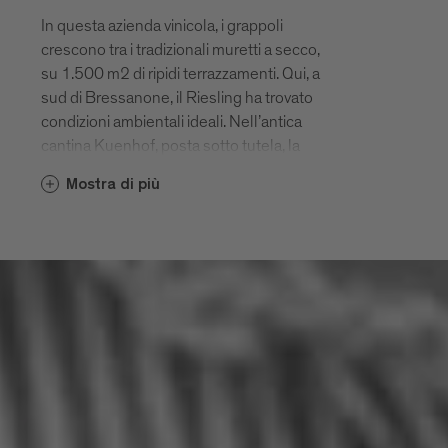
In questa azienda vinicola, i grappoli
crescono tra i tradizionali muretti a secco,
su 1.500 m2 di ripidi terrazzamenti. Qui, a
sud di Bressanone, il Riesling ha trovato
condizioni ambientali ideali. Nell’antica
cantina Kuenhof, posta sotto tutela, la
maturazione dei vini è accompagnata
Mostra di più
dalle note della musica classica. La
simbiosi tra uomo, coltivazioni e natura per
la famiglia Pliger gioca un ruolo
importante. Imperdibile è il Kaiton, uno dei
migliori Riesling d’Italia.
www.kuenhof.com