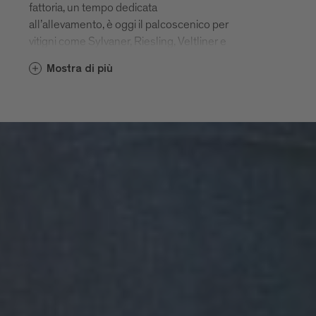
fattoria, un tempo dedicata
all’allevamento, è oggi il palcoscenico per
vitigni come Sylvaner, Riesling, Veltliner e
soprattutto il Kerner – il suo fiore
Mostra di più
all’occhiello. Spirito indipendente, ha
scelto di vinificare fuori dalle cooperative,
ottenendo rapidamente riconoscimenti
prestigiosi. Oggi è considerato uno dei
vignaioli più influenti della Valle Isarco. La
sua sala degustazione è punto d’incontro
per appassionati, esperti e visionari – nel
pieno spirito del suo motto: "Così nasce la
cultura del vino".
www.manninossing.it