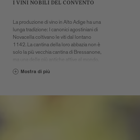
I VINI NOBILI DEL CONVENTO
La produzione di vino in Alto Adige ha una
lunga tradizione: I canonici agostiniani di
Novacella coltivano le viti dal lontano
1142. La cantina della loro abbazia non è
solo la più vecchia cantina di Bressanone,
ma una delle più antiche attive al mondo.
Nei vigneti, che si estendono su circa 86
Mostra di più
ettari, il 70% dei vitigni sono a bacca
bianca. Da non perdere: i vini della Linea
Praepositus (termine latino che indica il
prevosto), per i quali si utilizzano solo i
grappoli delle esposizioni
migliori.
www.kloster-neustift.it