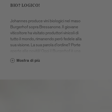
BIO? LOGICO!
Johannes produce vini biologici nel maso
Burgerhof sopra Bressanone. Il giovane
viticoltore ha visitato produttori vinicoli di
tutto il mondo, rimanendo però fedele alla
sua visione. La sua parola d’ordine? Porte
aperte alle novità! Oggi il Burgerhof è una
delle cantine vinicole specializzate nella
Mostra di più
coltivazione di vitigni resistenti ai funghi
(PIWI), un tassello importante per lo
sviluppo del vino ecologico e sostenibile.
www.burgerhof-messner.com