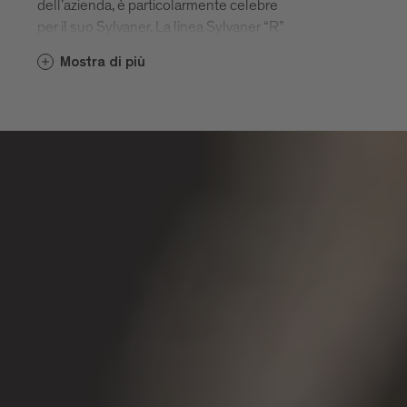
dell’azienda, è particolarmente celebre
per il suo Sylvaner. La linea Sylvaner “R”
Riserva, più volte premiata con i Tre
Mostra di più
Bicchieri della guida Vini d’Italia del
Gambero Rosso, vi aspetta per una
degustazione in tenuta.
www.koefererhof.it