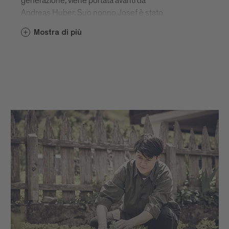
generazione, viene portata avanti da
Andreas Huber. Suo nonno Josef è stato
uno dei pionieri della viticoltura
Mostra di più
brissinese, il primo a introdurre i vitigni
Sylvaner e Gewürztraminer nella sua
cantina vinicola. Il vino più particolare della
tenuta è il Sylvaner, la cui uva cresce su
vitigni di 48 anni.
www.pacherhof.com