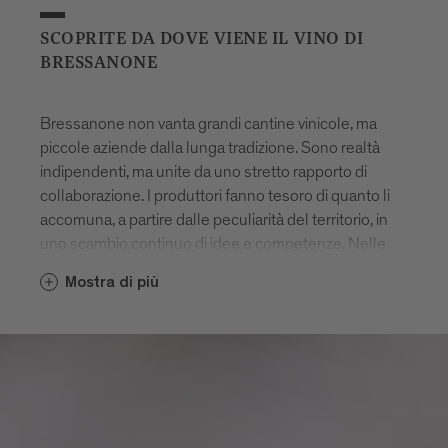
SCOPRITE DA DOVE VIENE IL VINO DI
BRESSANONE
Bressanone non vanta grandi cantine vinicole, ma
piccole aziende dalla lunga tradizione. Sono realtà
indipendenti, ma unite da uno stretto rapporto di
collaborazione. I produttori fanno tesoro di quanto li
accomuna, a partire dalle peculiarità del territorio, in
uno scambio continuo di idee e competenze. Nelle
cantine di Bressanone lavorano perlopiù viticoltori
Mostra di più
giovani, che con grande spirito di iniziativa mettono a
frutto le esperienze acquisite in tutto il mondo. Si sta
facendo strada, insomma, una nuova generazione
che ama sperimentare rimanendo legata alla
tradizione. Tra le migliori cantine in Alto Adige, le
aziende vinicole e
il vino di Bressanone
sapranno
sicuramente sorprendere il vostro palato.