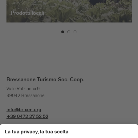
Prodotti locali
Bressanone Turismo Soc. Coop.
Viale Ratisbona 9
39042 Bressanone
info@brixen.org
+39 0472 27 52 52