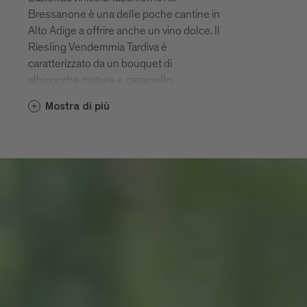
Bressanone è una delle poche cantine in
Alto Adige a offrire anche un vino dolce. Il
Riesling Vendemmia Tardiva è
caratterizzato da un bouquet di
albicocche mature e caramello.
L’abbinamento perfetto per un vino
Mostra di più
dolce? Un piatto di formaggi aromatici
altoatesini o un dessert di frutta, degustati
in un’osteria a Bressanone. Il vino dell’Alto
Adige offre qualcosa per tutti i
gusti!
www.taschlerhof.com