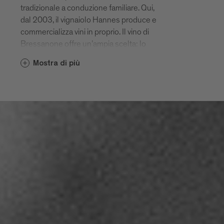
tradizionale a conduzione familiare. Qui,
dal 2003, il vignaiolo Hannes produce e
commercializza vini in proprio. Il vino di
Bressanone offre un’ampia scelta: lo
Strasserhof ha ben nove vitigni diversi!
Mostra di più
Scoprite il vostro preferito visitando
l’osteria (Buschenschank) della tenuta o
partecipate ad una degustazione in
cantina.
www.strasserhof.info