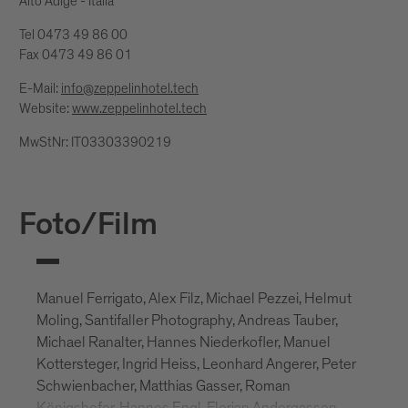
Alto Adige - Italia
Tel 0473 49 86 00
Fax 0473 49 86 01
E-Mail:
info@zeppelinhotel.tech
Website:
www.zeppelinhotel.tech
MwStNr: IT03303390219
Foto/Film
Manuel Ferrigato, Alex Filz, Michael Pezzei, Helmut
Moling, Santifaller Photography, Andreas Tauber,
Michael Ranalter, Hannes Niederkofler, Manuel
Kottersteger, Ingrid Heiss, Leonhard Angerer, Peter
Schwienbacher, Matthias Gasser, Roman
Königshofer, Hannes Engl, Florian Andergassen,