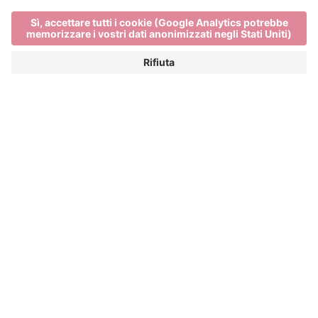
Bressanone e l'acqua
SCOPRITE PERCHÈ LA CHIAMIAMO LA
CITTÀ D'ACQUA
Bressanone sorge vicino all’acqua, alla confluenza
dell’Isarco con la Rienza. Già agli inizi del XVI secolo
gli abitanti attingevano dall’Isarco l’acqua potabile e
quella per uso produttivo. Ben presto furono però
scoperte le prime sorgenti a Varna e sulla Plose.
Con le sue 48 fonti di acqua potabile, Bressanone è