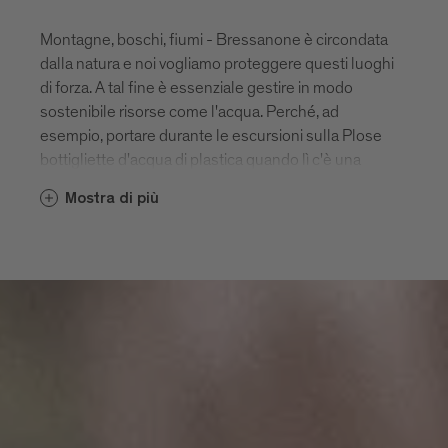
Montagne, boschi, fiumi - Bressanone è circondata
dalla natura e noi vogliamo proteggere questi luoghi
di forza. A tal fine è essenziale gestire in modo
sostenibile risorse come l'acqua. Perché, ad
esempio, portare durante le escursioni sulla Plose
bottigliette d'acqua di plastica quando lì c'è una
sorgente naturale? Anche piccoli cambiamenti
Mostra di più
proteggono l'ambiente.
Pertanto, in tutta Bressanone, nei dintorni e in
montagna puoi riempire una bottiglietta riutilizzabile
di preziosa acqua potabile - ad esempio
nell'elegante bottiglietta in acciaio inossidabile con
il logo Bressanone. La campagna "Refill your
bottle” è un passo importante per il nostro futuro
sostenibile: tutte i rifugi sulla Plose non utilizzano
plastica usa e getta e le fonti di acqua potabile sono
segnalate in montagna e in città.