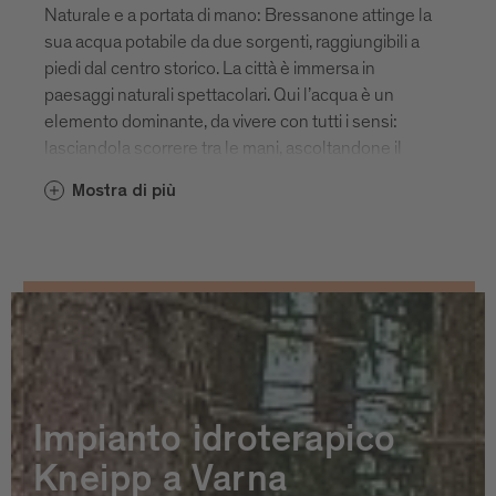
Naturale e a portata di mano: Bressanone attinge la
sua acqua potabile da due sorgenti, raggiungibili a
piedi dal centro storico. La città è immersa in
paesaggi naturali spettacolari. Qui l’acqua è un
elemento dominante, da vivere con tutti i sensi:
lasciandola scorrere tra le mani, ascoltandone il
gorgoglio mentre passa dalla fontana alla bottiglia o
Mostra di più
immergendo i piedi stanchi, dopo una lunga
escursione, nell’acqua cristallina di un ruscello di
montagna. Bressanone e le sue frazioni vantano
ben 48 fonti di acqua potabile. Molte di esse
narrano storie che si perdono nei secoli...
Immergetevi alla scoperta dei luoghi d’acqua di
Bressanone.
Impianto idroterapico
Kneipp a Varna