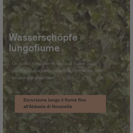
Wasserschöpfe
lungofiume
Un posto accogliente vicino al fiume. Solo
pochi minuti a piedi dalla città. Fermatevi, fate
un picnic e divertitevi.
Escursione lungo il fiume fino
all'Abbazia di Novacella