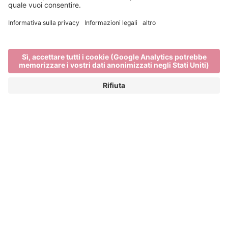
Chi siamo
Home
Chi siamo
BRESSANONE TURISMO
Una città circondata da montagne. Stile urbano con
aria di montagna. E una cucina alpina con un tocco
mediterraneo. Vale la pena visitare Bressanone. Ma