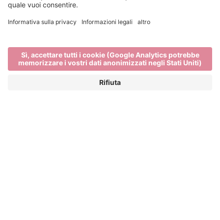
Chi siamo
Home
Chi siamo
BRESSANONE TURISMO
Una città circondata da montagne. Stile urbano con
aria di montagna. E una cucina alpina con un tocco
mediterraneo. Vale la pena visitare Bressanone. Ma