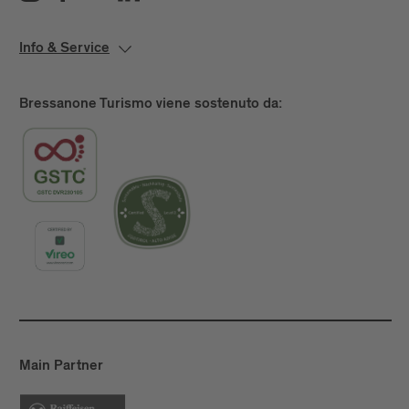
dotazioni, prezzi, posizione, recapiti e altri servizi. Se
disponibili, vengono descritti anche i servizi di
Info & Service
ristorazione, le sale per eventi, le offerte per il tempo
libero o i servizi aggiuntivi come i parcheggi.
Bressanone Turismo viene sostenuto da:
1.2 Funzioni generali del sito web
Il sito web offre agli utenti la possibilità di informarsi
sull'offerta dell'hotel o della struttura e di
contattarla. A seconda dell'implementazione
tecnica, possono essere fornite anche funzioni per
la richiesta di prenotazione, la prenotazione o la
selezione di servizi aggiuntivi. Inoltre, possono
essere disponibili informazioni su orari di check-in e
check-out, arrivo, servizi speciali o possibilità di
parcheggio. Elementi interattivi come moduli,
gallerie di immagini, mappe o visualizzazioni del
Main Partner
calendario ne facilitano l'utilizzo.