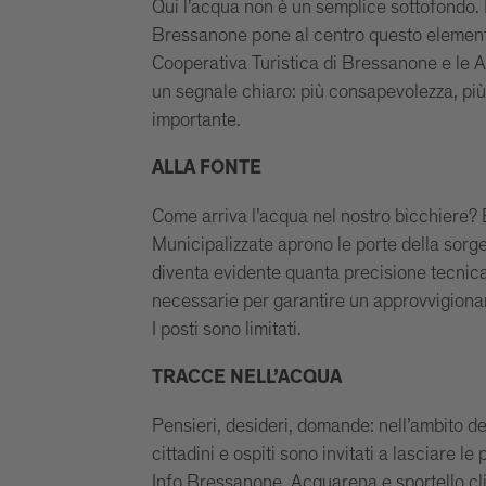
Qui l’acqua non è un semplice sottofondo. 
Bressanone pone al centro questo elemento 
Cooperativa Turistica di Bressanone e le 
un segnale chiaro: più consapevolezza, più r
importante.
ALLA FONTE
Come arriva l’acqua nel nostro bicchiere
Municipalizzate aprono le porte della sorgen
diventa evidente quanta precisione tecnic
necessarie per garantire un approvvigionam
I posti sono limitati.
TRACCE NELL’ACQUA
Pensieri, desideri, domande: nell’ambito dell
cittadini e ospiti sono invitati a lasciare le
Info Bressanone, Acquarena e sportello cli