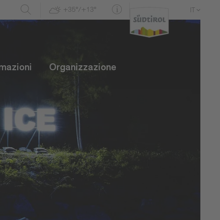
+35°/+13°
IT
DE
EN
rmazioni
Organizzazione