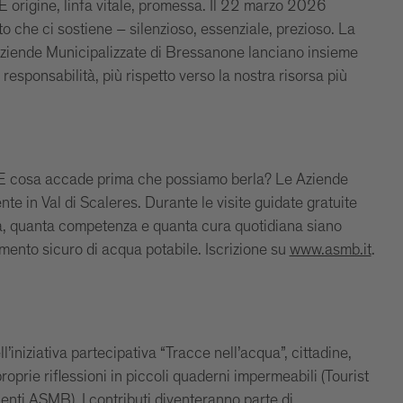
È origine, linfa vitale, promessa. Il 22 marzo 2026
che ci sostiene – silenzioso, essenziale, prezioso. La
Aziende Municipalizzate di Bressanone lanciano insieme
esponsabilità, più rispetto verso la nostra risorsa più
? E cosa accade prima che possiamo berla? Le Aziende
te in Val di Scaleres. Durante le visite guidate gratuite
a, quanta competenza e quanta cura quotidiana siano
ento sicuro di acqua potabile. Iscrizione su
www.asmb.it
.
’iniziativa partecipativa “Tracce nell’acqua”, cittadine,
 proprie riflessioni in piccoli quaderni impermeabili (Tourist
enti ASMB). I contributi diventeranno parte di