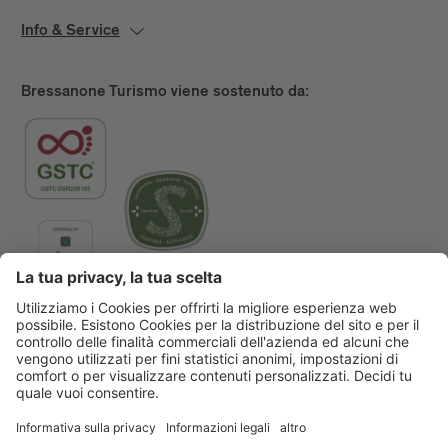
Info & Service
Bressanone Turismo viene sostenuto da:
Main Partner