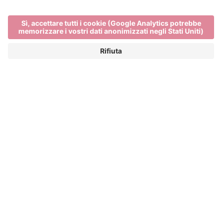
Event Partner
Bressanone Turismo
Privacy
Note legali
Finanziamenti
Mappa del sito
Dichiarazione di accessibilità
Cookie-Einstellungen
produced by