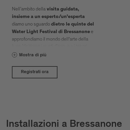
Nell’ambito della
visita guidata,
insieme a un esperto/un'esperta
diamo uno sguardo
dietro le quinte del
e
Water Light Festival di Bressanone
approfondiamo il mondo dell'arte della
luce. Visitiamo i punti d'acqua e i tesori
culturali e storici che artisti locali e
Mostra di più
internazionali hanno trasformato in una
galleria all'aperto con le loro idee creative.
Registrati ora
Installazioni a Bressanone