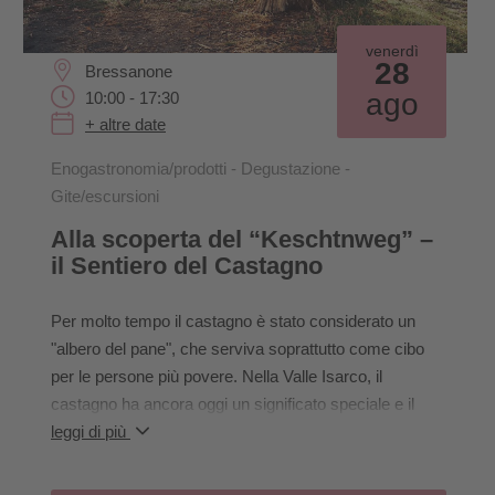
venerdì
28
Bressanone
ago
10:00 - 17:30
+ altre date
Enogastronomia/prodotti - Degustazione -
Gite/escursioni
Alla scoperta del “Keschtnweg” –
il Sentiero del Castagno
Per molto tempo il castagno è stato considerato un
"albero del pane", che serviva soprattutto come cibo
per le persone più povere. Nella Valle Isarco, il
castagno ha ancora oggi un significato speciale e il
"Keschtnweg", che parte dall’Abbazia di Novacella e si
leggi di più
estende per un totale di 90 km fino a Vilpiano, è
conosciuto ben oltre Bressanone. La nostra