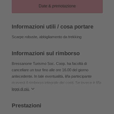
escursione inizia a Chiusa e ci porta al monastero di
Date & prenotazione
Sabiona e poi ancora lungo il Sentiero del Castagno
fino a Velturno. Ci fermiamo per un rinfresco al
Buschenschank Huber (non incluso) prima di visitare il
Informazioni utili / cosa portare
Castello di Velturno (biglietto da acquistare in loco a €
6,00; ingresso gratuito per bambini accompagnati).
Scarpe robuste, abbigliamento da trekking
Ca. 3 h | 7 km | ↑ 450 m 100 ↓| facile
Informazioni sul rimborso
Bressanone Turismo Soc. Coop. ha facoltà di
cancellare un tour fino alle ore 16.00 del giorno
antecedente. In tale eventualità, il/la partecipante
riceverà il rimborso integrale dei costi. Se invece è il/la
partecipante a ritirare la sua iscrizione al tour dopo le
leggi di più
ore 16.00, questi/a dovrà farsi carico per intero dei
costi.
Prestazioni
In caso di mancata partecipazione a un’offerta