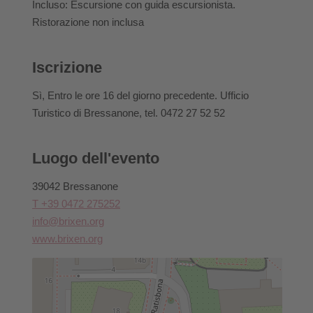
prenotata, il/la partecipante non potrà avvalersi di
Incluso: Escursione con guida escursionista.
un’altra offerta né riceverà il rimborso del denaro.
Ristorazione non inclusa
Un cambio di iscrizione in caso di attività già prenotate
è consentito fino alle ore 14.00 del giorno antecedente.
Iscrizione
Qualora l’evento venisse annullato a causa di divieti
ufficiali, al/alla partecipante non sarà addebitato alcun
Sì
, Entro le ore 16 del giorno precedente. Ufficio
costo di annullamento.
Turistico di Bressanone, tel. 0472 27 52 52
Per informazioni sulla cancellazione, le condizioni di
annullamento o simili, si prega di contattare
Luogo dell'evento
direttamente Bressanone Turismo.
39042 Bressanone
T +39 0472 275252
info@brixen.org
www.brixen.org