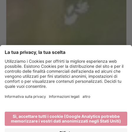
10 suggerimenti
per una vacanza
responsabile a
Bressanone