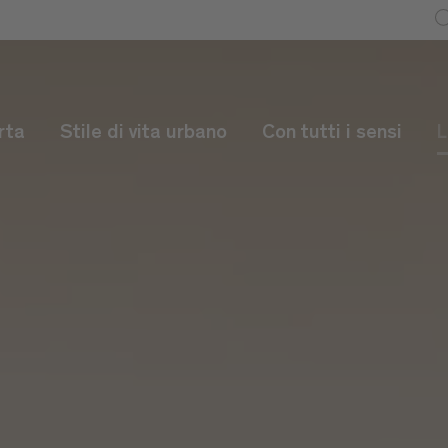
rta
Stile di vita urbano
Con tutti i sensi
L