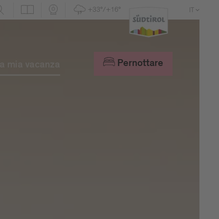
+33°/+16°
IT
DE
EN
Pernottare
a mia vacanza