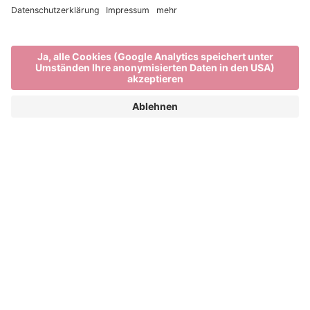
Gutes von hier
OBST UND GEMÜSE VOM BAUERN UND
SPEZIALITÄTEN AUS BRIXEN
Natur, Nachhaltigkeit und regionale Kreisläufe. In
Brixen und Umgebung werden Werte gelebt.
Spezialitäten aus Südtirol können direkt am Hof