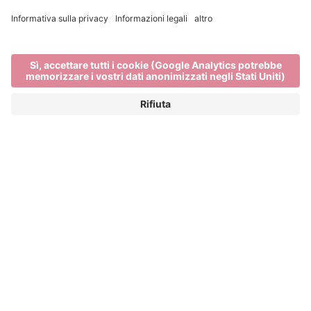
Il centro storico di
Bressanone
IL DUOMO DI BRESSANONE, I PORTICI DI
BRESSANONE E ALTRO. BRESSANONE -
UN LUOGO PIENO DI STORIA.
Arte, cultura e storia caratterizzano profondamente il