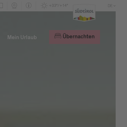
+33°/+14°
DE
EN
IT
Übernachten
Mein Urlaub