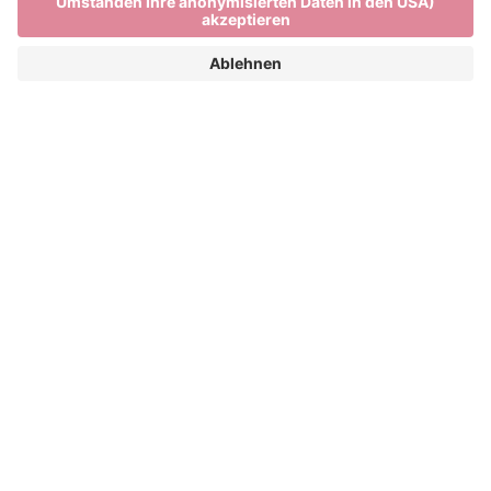
Brixen und seine Altstadt
DER BRIXNER DOM, DIE LAUBEN VON
BRIXEN UND MEHR. BRIXEN – EINE
STADT, DIE GESCHICHTE SCHREIBT.
Kunst, Kultur und Geschichte haben in der Brixner
Altstadt einen wichtigen Platz. Brixen gilt als älteste
Stadt des historischen Tirol und liegt heute in
Südtirol, Italien. Sie wird im Jahr 901 erstmals
urkundlich als „Prihsna“ erwähnt. Durch die
Errichtung des Brixner Doms, der Pfarrkirche Brixen