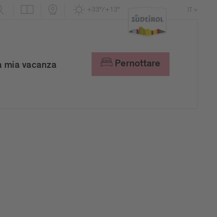
+33°/+13°
IT
DE
EN
Pernottare
a mia vacanza