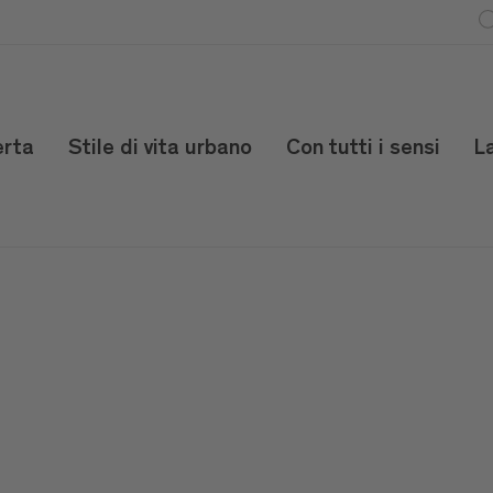
erta
Stile di vita urbano
Con tutti i sensi
L