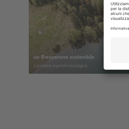
un Bressanone sostenibile
La nostra impronta ecologica