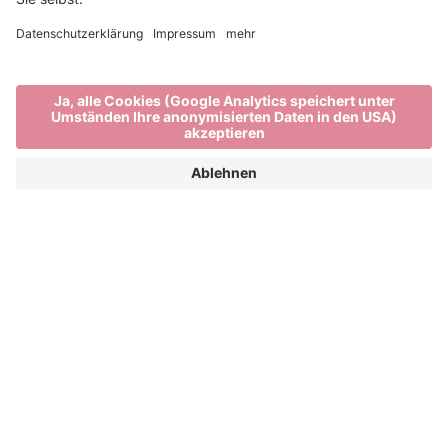
SABRINA RATTE | SURVEY
OF WAVES
ERHARDSKIRCHE
lädt ein, in die Tiefen mythischer
Survey of Waves
Urgewässer einzutauchen, wo Träume, Visionen