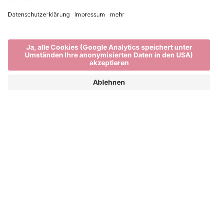
LEONARDO PANIZZA |
UTOPIA
VERTIKALE
Utopia
versteht Frieden nicht als stabilen Zustand,
sondern als permanente Spannung. Ausgehend