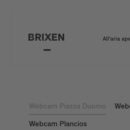
All'aria ap
Webcam Piazza Duomo
Web
Webcam Plancios