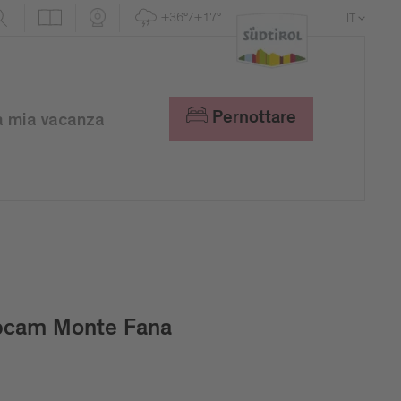
+36°/+17°
IT
DE
EN
Pernottare
a mia vacanza
cam Monte Fana