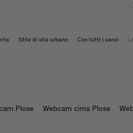
erta
Stile di vita urbano
Con tutti i sensi
L
cam Plose
Webcam cima Plose
Web