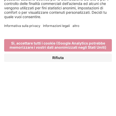
Questa è
Bressanone
#MYBRIXEN
Vacanze a Bressanone e
dintorni
LA PIÙ SPETTACOLARE LOCALITÀ
TURISTICA IN ALTO ADIGE