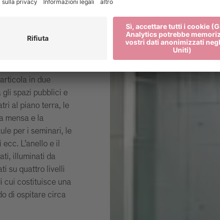
 nel 1997, è
sanone e Brunico. A
n nuovo edificio
chitettura
re la facoltà di
articola in due
a gli spazi pubblici e
tri al piano terra, le
la mensa e la
ule per i seminari, le
 ecc. L’anello e il
ti, illuminati da
i su quattro livelli
di cui costituisce una
do di ospitare circa