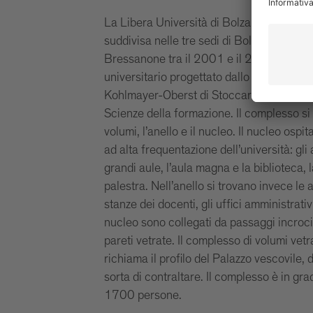
La Libera Università di Bolzano, fondata
suddivisa nelle tre sedi di Bolzano, Bres
Bressanone tra il 2001 e il 2004 sorse u
universitario progettato dallo studio di ar
Kohlmayer-Oberst di Stoccarda per ospita
Scienze della formazione. Il complesso si 
volumi, l’anello e il nucleo. Il nucleo ospit
ad alta frequentazione dell’università: gli a
grandi aule, l’aula magna e la biblioteca, 
palestra. Nell’anello si trovano invece le a
stanze dei docenti, gli uffici amministrativi
nucleo sono collegati da passaggi incrocia
pareti vetrate. Il complesso di volumi vetrat
richiama il profilo del Palazzo vescovile, 
sorta di contraltare. Il complesso è in gra
1700 persone.