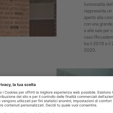
funzionalità del
rappresenta un l
aperto alla condi
con una grande a
e alle sale per 
caso l’Accademi
tra il 2016 e il
2020.