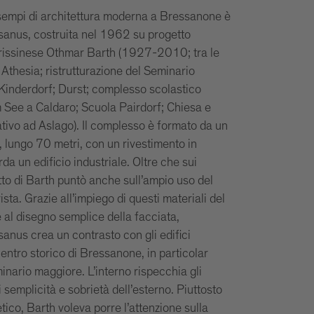
sempi di architettura moderna a Bressanone è
anus, costruita nel 1962 su progetto
 brissinese Othmar Barth (1927-2010; tra le
 Athesia; ristrutturazione del Seminario
inderdorf; Durst; complesso scolastico
m See a Caldaro; Scuola Pairdorf; Chiesa e
tivo ad Aslago). Il complesso è formato da un
 lungo 70 metri, con un rivestimento in
rda un edificio industriale. Oltre che sui
tto di Barth puntò anche sull’ampio uso del
ista. Grazie all’impiego di questi materiali del
 e al disegno semplice della facciata,
anus crea un contrasto con gli edifici
centro storico di Bressanone, in particolar
inario maggiore. L’interno rispecchia gli
i semplicità e sobrietà dell’esterno. Piuttosto
etico, Barth voleva porre l’attenzione sulla