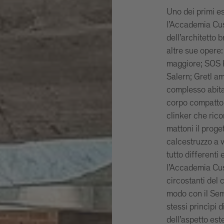
Uno dei primi e
l’Accademia Cus
dell’architetto
altre sue opere:
maggiore; SOS K
Salern; Gretl a
complesso abita
corpo compatto,
clinker che rico
mattoni il proge
calcestruzzo a v
tutto differenti
l’Accademia Cus
circostanti del 
modo con il Sem
stessi princìpi d
dell’aspetto est