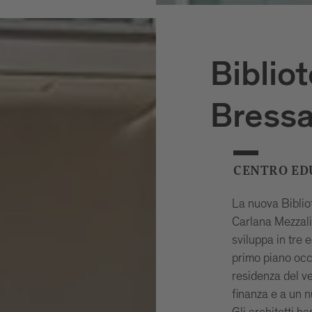
Bibliot
Bress
CENTRO ED
La nuova Bibliot
Carlana Mezzalir
sviluppa in tre ed
primo piano occ
residenza del ve
finanza e a un n