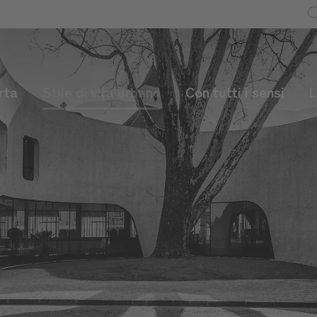
rta
Stile di vita urbano
Con tutti i sensi
L