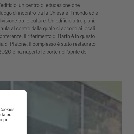
l’edificio: un centro di educazione che
uogo di incontro tra la Chiesa e il mondo ed è
visione tra le culture. Un edificio a tre piani,
ula al centro dalla quale si accede ai locali
conferenze. Il riferimento di Barth è in questo
a di Platone. Il complesso è stato restaurato
 2020 e ha riaperto le porte nell’aprile del