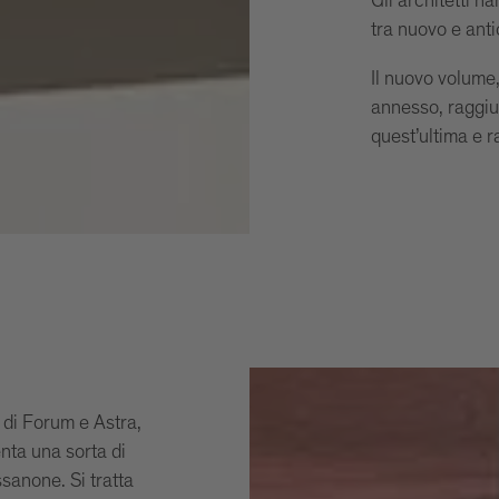
Gli architetti h
tra nuovo e anti
Il nuovo volume,
annesso, raggiun
quest’ultima e r
 di Forum e Astra,
nta una sorta di
sanone. Si tratta