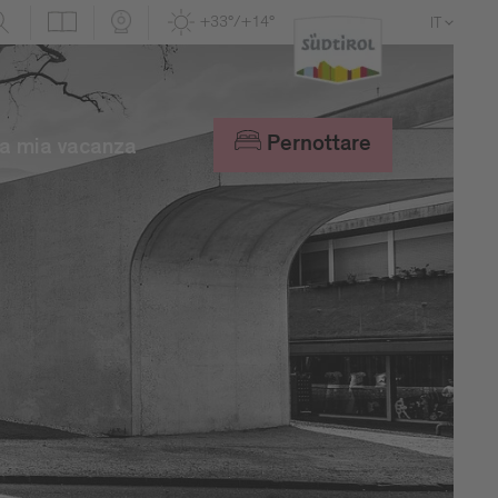
+33°/+14°
IT
DE
EN
Pernottare
a mia vacanza