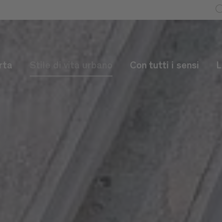
rta
Stile di vita urbano
Con tutti i sensi
L