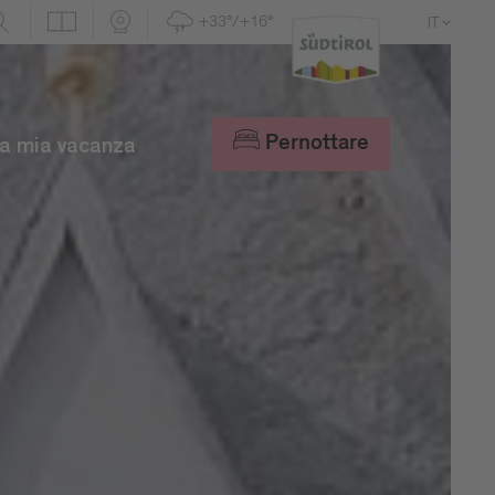
+33°/+16°
IT
DE
EN
Pernottare
a mia vacanza