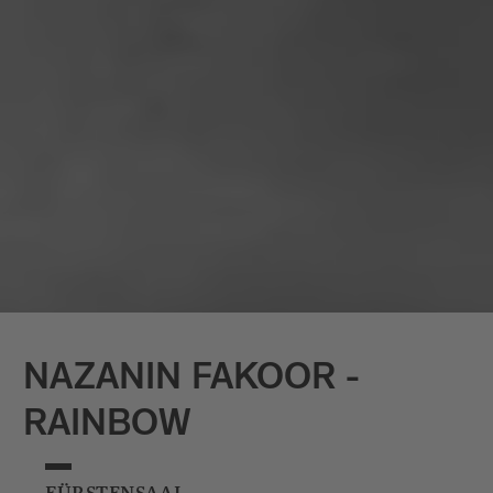
Es sind poetische Konstrukte, die aus
einer Mischung aus einer Art technischen
Zeichnungen, mathematischen
Überlegungen und algorithmischen
Möglichkeiten entwickelt. Seit 2011
stellt er in zahlreichen europäischen
Ländern aus. Er hat an der Hochschule
für Künste in Nantes und der
Medienkunsthochschule Köln studiert
und 2012 mit dem Diplom Mediale
Künste abgeschlossen. Er lebt derzeit in
Berlin.
NAZANIN FAKOOR -
RAINBOW