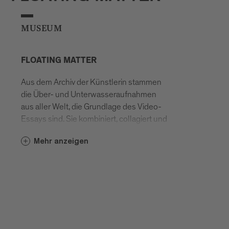
MUSEUM
FLOATING MATTER
Aus dem Archiv der Künstlerin stammen
die Über- und Unterwasseraufnahmen
aus aller Welt, die Grundlage des Video-
Essays sind. Sie kombiniert, collagiert und
manipuliert Videoaufnahmen natürlicher
Mehr anzeigen
Phänomene, von Pflanzen und Tieren mit
Bildpartikeln, die von bildgebenden
Techniken wie Durchleuchten, Scannen,
Projizieren.
GUDRUN BARENBROCK -
BIOGRAFIE: