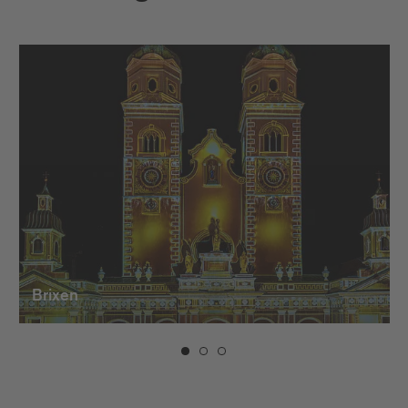
internationale Projektgruppe von
Studierenden der digitalen Medien, des
integrierten Designs und der freien Kunst
unter der Leitung von Bettina Pelz. Mit
Beiträgen von Debaditya Bhowmik,
Youngji Cho, Fish Tank, Nathalie Gebert,
Hofmeister — Mushtrieva — Savelyeva,
Bon Kim, Sangbong Lee, Jimi Liu, Mria
Prosphora, Slava Romanov, Lorenz
Potthast (Xenorama), Kui Xu.
Teil des WATER LIGHT LAB ist das
YOUNG MASTERS‘ PROGRAM. Junge
Künstler*innen sind eingeladen, Arbeiten
Brixen
aus Studium und Atelier zu zeigen, mit
anderen Künstler*innen
zusammenzuarbeiten und im Gespräch
mit erfahrenen Kurator*innen und
Produzent*innen zu sein.