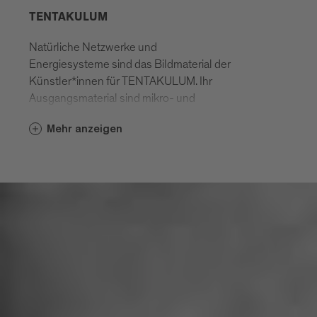
TENTAKULUM
Natürliche Netzwerke und
Energiesysteme sind das Bildmaterial der
Künstler*innen für TENTAKULUM. Ihr
Ausgangsmaterial sind mikro- und
makroskopische Aufnahmen aus Flora
Mehr anzeigen
und Fauna ebenso wie künstlerische
Zeichnungen und Darstellungen.
Bearbeitet, collagiert, animiert und
projiziert werden sie zum Teil eines
assoziativen Bildflusses über
ökologische Lebensräume und
thematisieren die Rechenschaftspflicht
der Menschheit gegenüber der Natur.
GROLL-BERNDT-SELTMANN -
BIOGRAFIEN: