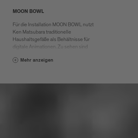
MOON BOWL
Für die Installation MOON BOWL nutzt
Ken Matsubara traditionelle
Haushaltsgefäße als Behältnisse für
digitale Animationen. Zu sehen sind
digitale Animationen schwarz-weißer
Mehr anzeigen
Fotografien ausgewählter Gegenstände,
die in endlosen Wiederholungen
zerbrechen, im Dunkel verschwinden und
wieder an der Oberfläche erscheinen.
KEN MATSUBARA - BIOGRAFIE:
Ken Matsubara works with photography,
moving image and digital animation. For
his objects, he combines small objects
from everyday life with digital imagery. His