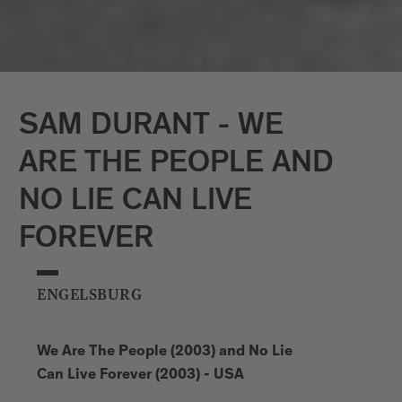
sich in seiner Arbeit dem Schaffen von
Skulpturen und Installationen. Da seine
Installationen einem Schauspiel gleichen,
bezeichnet er sich zugleich auch als
Regisseur seiner raumfüllenden Werke.
In diesen Welten spielt der Künstler mit
SAM DURANT - WE
den Emotionen des Betrachters, in dem
er den Bezug zur Realität in Frage stellt,
ARE THE PEOPLE AND
Irritationen hervorruft und so nicht selten
NO LIE CAN LIVE
bekannte Vorstellungen und Sehmuster
bricht.
FOREVER
ENGELSBURG
We Are The People (2003) and No Lie
Can Live Forever (2003) - USA