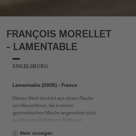
FRANÇOIS MORELLET
- LAMENTABLE
ENGELSBURG
Lamentable (2005) - France
Dieses Werk besteht aus einem Raster
von Neonröhren, die in einem
geometrischen Muster angeordnet sind,
welches ein Gefühl von Tiefe und
Bewegung erzeugt. Die Arbeit ist so
Mehr anzeigen
konzipiert, dass es aus verschiedenen