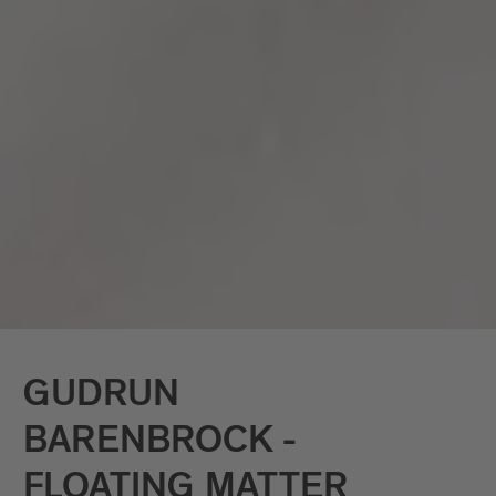
Performance. Ihr künstlerisches Material
sind ephemere Phänomene der
Interaktion von Licht, Bild und optischen
Werkzeugen, mit denen sie begehbare
Bildräume gestaltet. Seit 2006 realisiert
sie Kunstprojekte in verschiedenen
Kontexten, hauptsächlich in den
Benelux-Ländern. Sie studierte in
Belgien, Frankreich, Deutschland und
schloss ihre Studien mit einem Master of
Arts (MA) in Szenographie ab. Sie lebt in
Brüssel.
GUDRUN
BARENBROCK -
FLOATING MATTER