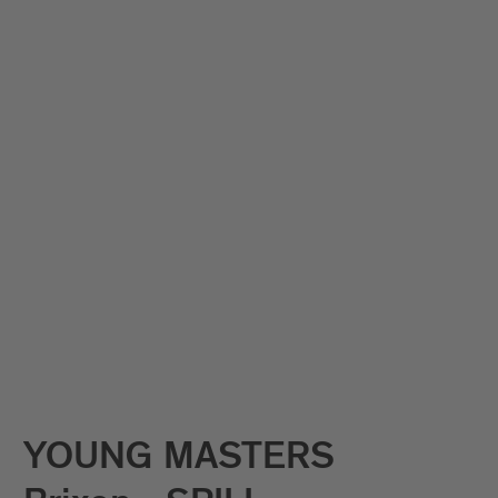
Sammeln und sortieren, präzisieren und
insistieren liegen in der Arbeitsweise von
Gudrun Barenbrock nah beieinander. Sie
interessiert das Experiment – mit
filmischer Materialität und technischer
Apparatur, mit Zeit- und
Ausstellungsräumen, mit
Wahrnehmungs- und Denksystemen. Sie
sucht nach ästhetischen Phänomenen,
mit den sich Wissen, Einsichten und Sinn
erschließen lassen. Sie schloss 1993 ihr
Studium an der Kunstakademie Münster
ab. Sie lebt in Köln.
YOUNG MASTERS