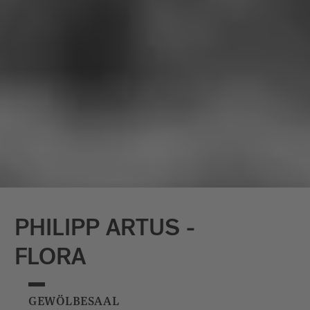
themes are repetition, memory, and the
transmission of memory. Ken Matsubara
has exhibited regularly since the 1980s.
He graduated from Musashino Art
University in Tokyo in 1974. He lives in
Tokyo.
PHILIPP ARTUS -
FLORA
GEWÖLBESAAL