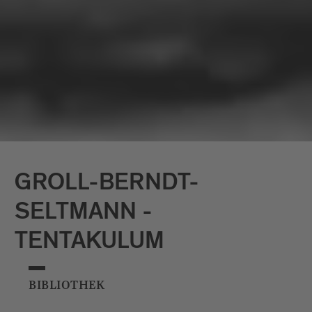
digitalen Projektionen, um immersive
Installationen zu schaffen. Christine
Sciulli ist eine in New York lebende und
arbeitende bildende Künstlerin, die 1998
ihren Master of Fine Art am Hunter
College und 1990 ihren Bachelor of
Architectural Engineering an der Penn
State University erhielt.
GROLL-BERNDT-
SELTMANN -
TENTAKULUM
BIBLIOTHEK