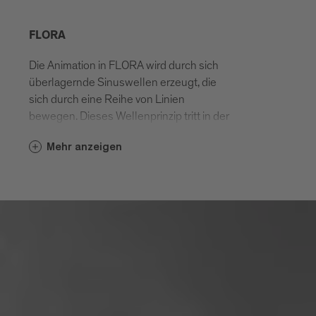
FLORA
Die Animation in FLORA wird durch sich
überlagernde Sinuswellen erzeugt, die
sich durch eine Reihe von Linien
bewegen. Dieses Wellenprinzip tritt in der
Natur häufig auf, wenn Energie durch ein
Mehr anzeigen
Medium wie Wasser oder Luft übertragen
wird. Philipp Artus hat es dazu ein
algorithmisches System codiert, das in
Echtzeit die Anweisungen der
Besucher*innen umsetzt.
PHILIPP ARTUS - BIOGRAFIE:
Philipp Artus entwickelt experimentelle
Animationen, die er als Zeichnungen, als
Objekte und als Installationen umsetzt.