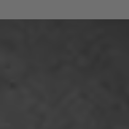
Blickwinkeln betrachtet werden kann,
wobei die wechselnden Perspektiven
dem Betrachter die Möglichkeit geben,
die sich verändernden Licht- und
Schattenmuster zu erleben. Der Titel des
Werks bezieht sich auf die Tatsache, dass
Morellet die Verwendung von
Neonröhren in der Kunst für eine
bedauerliche (lamentable)
Energieverschwendung hielt, aber
gleichzeitig erkannte er die Schönheit
ihrer Leuchtkraft und die Möglichkeiten,
die sie für den künstlerischen Ausdruck
bieten.
FRANÇOIS MORELLET - BIOGRAFIE:
François Morellet (1926–2016) frühes
Werk wurde von der Strömung der