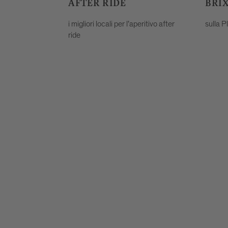
AFTER RIDE
BRI
i migliori locali per l’aperitivo after
sulla P
ride