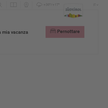
+36°/+17°
IT
DE
EN
Pernottare
a mia vacanza