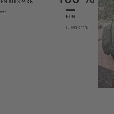
100 %
XEN BIKEPARK
lose
FUN
sui migliori trail