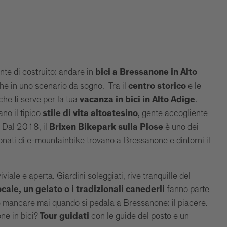
nte di costruito: andare in
bici a Bressanone in Alto
che in uno scenario da sogno. Tra il
e le
centro storico
 che ti serve per la tua
.
vacanza in bici in Alto Adige
ano il tipico
, gente accogliente
stile di vita altoatesino
. Dal 2018, il
è uno dei
Brixen Bikepark sulla Plose
ionati di e-mountainbike trovano a Bressanone e dintorni il
iale e aperta. Giardini soleggiati, rive tranquille del
fanno parte
cale, un gelato o i tradizionali canederli
 mancare mai quando si pedala a Bressanone: il piacere.
ne in bici?
con le guide del posto e un
Tour guidati