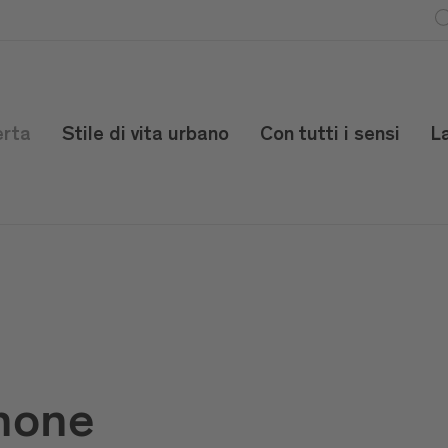
erta
Stile di vita urbano
Con tutti i sensi
L
anone