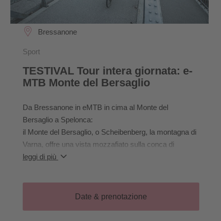
Bressanone
Sport
TESTIVAL Tour intera giornata: e-
MTB Monte del Bersaglio
Da Bressanone in eMTB in cima al Monte del
Bersaglio a Spelonca:
il Monte del Bersaglio, o Scheibenberg, la montagna di
Varna, offre una vista mozzafiato sulla conca di
Bressanone. La nostra avventura inizia a Bressanone
leggi di più
in direzione Varna/Spelonca. Il sentiero forestale è
inizialmente piacevole, ma verso la fine diventa più
ripido e richiede molto da parte nostra. Una volta
Date & prenotazione
arrivati alla Zirmait Alm, ci godiamo una meritata pausa
e un delizioso pranzo. Rifocillati, proseguiamo verso la