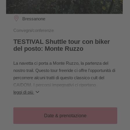
Bressanone
Convegni/conferenze
TESTIVAL Shuttle tour con biker
del posto: Monte Ruzzo
La navetta ci porta a Monte Ruzzo, la partenza del
nostro trail. Questo tour freeride ci offre l'opportunità di
percorrere alcuni tratti di questo classico cult del
CAIDOM. I percorsi impegnativi ci riportano
direttamente all'Expo e offrono un mix di passaggi con
leggi di più
radici e sezioni veloci e scorrevoli. Vi innamorerete di
questa avventura!
Date & prenotazione
- Equipaggiamento obbligatorio: casco (consigliato
integrale), ginocchiere e gomitiere; consigliato: