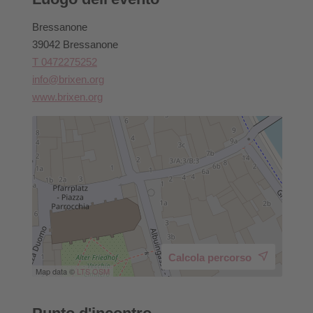
Bressanone
39042 Bressanone
T 0472275252
info@brixen.org
www.brixen.org
Calcola percorso
Map data ©
LTS
OSM