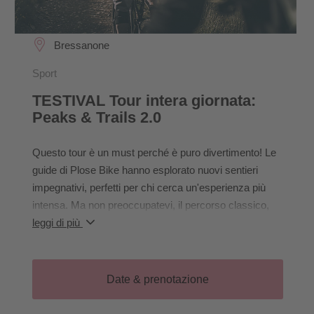
Bressanone
Sport
TESTIVAL Tour intera giornata:
Peaks & Trails 2.0
Questo tour è un must perché è puro divertimento! Le
guide di Plose Bike hanno esplorato nuovi sentieri
impegnativi, perfetti per chi cerca un'esperienza più
intensa. Ma non preoccupatevi, il percorso classico,
più semplice, rimane per chi preferisce una giornata
leggi di più
più rilassata. E per coloro che non conoscono ancora il
tour: vi attendono tre cime mozzafiato, con percorsi
che variano da tecnici a scorrevoli!
Date & prenotazione
Le funivie del Gitschberg e Jochtal ci fanno risparmiare
la maggior parte dei metri di altitudine. Dopo una salita