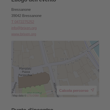
Bressanone
39042 Bressanone
T 0472275252
info@brixen.org
www.brixen.org
Calcola percorso
Map data ©
LTS
OSM