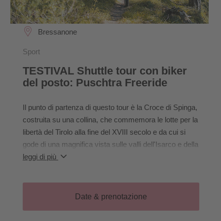
Bressanone
Sport
TESTIVAL Shuttle tour con biker
del posto: Puschtra Freeride
Il punto di partenza di questo tour è la Croce di Spinga,
costruita su una collina, che commemora le lotte per la
libertà del Tirolo alla fine del XVIII secolo e da cui si
gode di una magnifica vista sulle valli dell'Isarco e della
Pusteria. Il tratto da Bressanone al punto di partenza lo
leggi di più
percorreremo in navetta. I sentieri, prevalentemente
scorrevoli, ci portano su un terreno atipico per
Bressanone: è per lo più asciutto, sabbioso e un po'
Date & prenotazione
roccioso, ma comunque scorrevole e veloce,
soprattutto nella parte bassa. Da Sciaves, il percorso