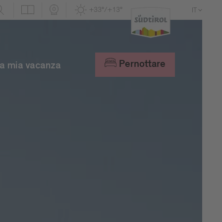
+33°/+13°
IT
DE
EN
Pernottare
a mia vacanza