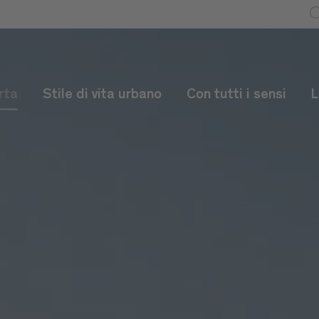
rta
Stile di vita urbano
Con tutti i sensi
L