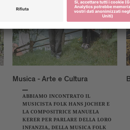
Musica - Arte e Cultura
B
ABBIAMO INCONTRATO IL
MUSICISTA FOLK HANS JOCHER E
LA COMPOSITRICE MANUELA
KERER PER PARLARE DELLA LORO
INFANZIA, DELLA MUSICA FOLK