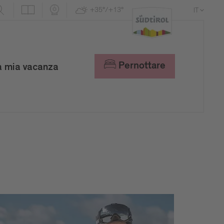
+35°/+13°
IT
DE
EN
Pernottare
a mia vacanza