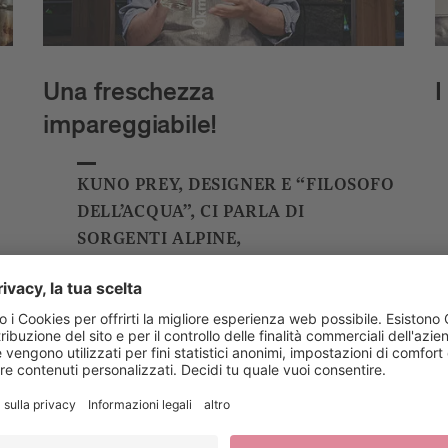
Una freschezza
I
impareggiabile!
KUNO PREY, DESIGNER E “FILOSOFO
DELL’ACQUA”, CI PARLA DI
SORGENTI ALPINE,
DELL’IMPORTANZA DI BERE ACQUA
E DELLE BOTTIGLIE SOSTENIBILI IN
ACCIAIO INOX DI BRESSANONE