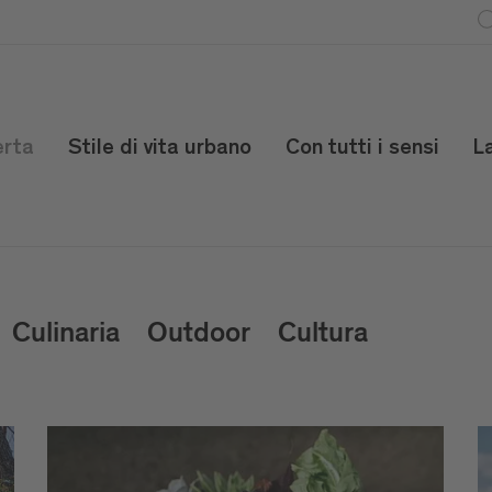
erta
Stile di vita urbano
Con tutti i sensi
L
Culinaria
Outdoor
Cultura