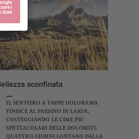
ellezza sconfinata
IL SENTIERO A TAPPE DOLORAMA
FINISCE AL PAESINO DI LAION,
COSTEGGIANDO LE CIME PIÙ
SPETTACOLARI DELLE DOLOMITI.
QUATTRO GIORNI LONTANO DALLA