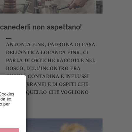
 canederli non aspettano!
ANTONIA FINK, PADRONA DI CASA
DELL’ANTICA LOCANDA FINK, CI
PARLA DI ORTICHE RACCOLTE NEL
BOSCO, DELL’INCONTRO FRA
CUCINA CONTADINA E INFLUSSI
MEDITERRANEI E DI OSPITI CHE
SANNO QUELLO CHE VOGLIONO