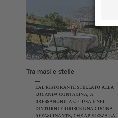
Tra masi e stelle
DAL RISTORANTE STELLATO ALLA
LOCANDA CONTADINA, A
BRESSANONE, A CHIUSA E NEI
DINTORNI FIORISCE UNA CUCINA
AFFASCINANTE, CHE APPREZZA LA