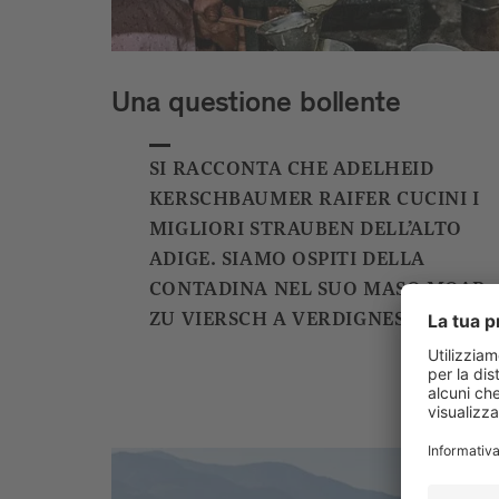
Una questione bollente
SI RACCONTA CHE ADELHEID
KERSCHBAUMER RAIFER CUCINI I
MIGLIORI STRAUBEN DELL’ALTO
ADIGE. SIAMO OSPITI DELLA
CONTADINA NEL SUO MASO MOAR
ZU VIERSCH A VERDIGNES.