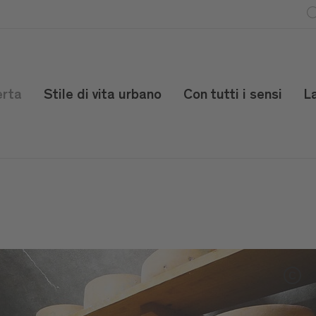
erta
Stile di vita urbano
Con tutti i sensi
L
C