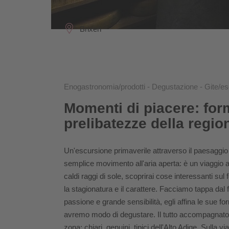
Brixen
Enogastronomia/prodotti - Degustazione - Gite/es
Momenti di piacere: form
prelibatezze della regio
Un'escursione primaverile attraverso il paesaggio
semplice movimento all'aria aperta: è un viaggio attr
caldi raggi di sole, scoprirai cose interessanti sul 
la stagionatura e il carattere. Facciamo tappa da
passione e grande sensibilità, egli affina le sue f
avremo modo di degustare. Il tutto accompagnato d
zona: chiari, genuini, tipici dell'Alto Adige. Sulla vi