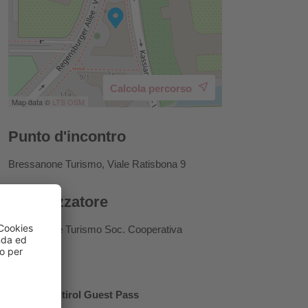
Calcola percorso
Map data ©
LTS
OSM
Punto d'incontro
Bressanone Turismo, Viale Ratisbona 9
Organizzatore
Bressanone Turismo Soc. Cooperativa
Prezzi
Brixen Südtirol Guest Pass