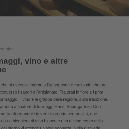
cursioni
aggi, vino e altre
ne
 che si risveglia intorno a Bressanone è molto più che un
averso i sapori e l'artigianato. Tra prati in fiore e i primi
formaggio, il vino e la grappa della regione, sulla tradizione,
l famoso affinatore di formaggi Hansi Baumgartner. Con
orme trasformandole in vere e proprie personalità, che
a un bicchiere di vino bianco e uno di vino rosso della
a del ritorno vi attende un'altra scoperta. Nella distilleria