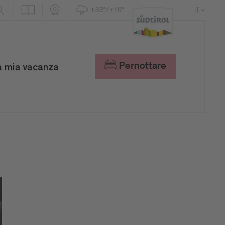
+33°/+16°
IT
DE
EN
Pernottare
a mia vacanza