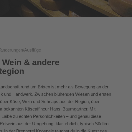
Wanderungen/Ausflüge
 Wein & andere
Region
andschaft rund um Brixen ist mehr als Bewegung an der
mack und Handwerk. Zwischen blühenden Wiesen und ersten
über Käse, Wein und Schnaps aus der Region, über
eim bekannten Käseaffineur Hansi Baumgartner. Mit
 Laibe zu echten Persönlichkeiten – und genau diese
otwein aus der Umgebung: klar, ehrlich, typisch Südtirol.
 In der Brennerei Knöspele tauchst du in die Kunst des