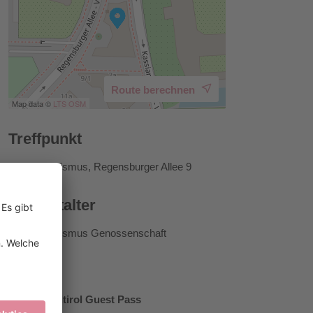
Route berechnen
Map data ©
LTS
OSM
Treffpunkt
Brixen Tourismus, Regensburger Allee 9
Veranstalter
Brixen Tourismus Genossenschaft
Preise
Brixen Südtirol Guest Pass