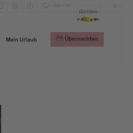
+33°/+16°
DE
EN
IT
Übernachten
Mein Urlaub