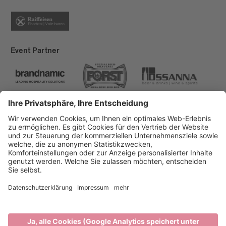
Event Partner
Brixen Tourismus
Privacy
Impressum
Förderungen
Sitemap
Barrierefreiheitserklärung
Cookie-Einstellungen
produced by